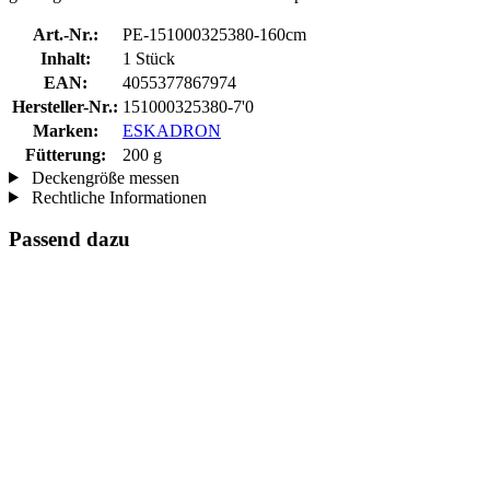
Art.-Nr.:
PE-151000325380-160cm
Inhalt:
1 Stück
EAN:
4055377867974
Hersteller-Nr.:
151000325380-7'0
Marken:
ESKADRON
Fütterung:
200 g
Deckengröße messen
Rechtliche Informationen
Passend dazu