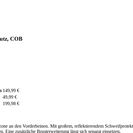
utz, COB
m
149,99 €
49,99 €
199,98 €
ne an den Vorderbeinen. Mit großem, reflektierendem Schweifprotekt
len. Eine zusätzliche Brusterweiterung lässt sich separat einsetzen.