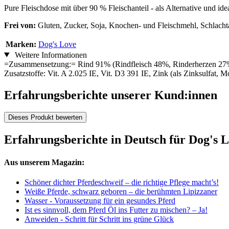
Pure Fleischdose mit über 90 % Fleischanteil - als Alternative und 
Frei von:
Gluten, Zucker, Soja, Knochen- und Fleischmehl, Schlacht
Marken:
Dog's Love
Weitere Informationen
=Zusammensetzung:= Rind 91% (Rindfleisch 48%, Rinderherzen 27%, R
Zusatzstoffe: Vit. A 2.025 IE, Vit. D3 391 IE, Zink (als Zinksulfat
Erfahrungsberichte unserer Kund:innen
Dieses Produkt bewerten
Erfahrungsberichte in Deutsch für Dog's 
Aus unserem Magazin:
Schöner dichter Pferdeschweif – die richtige Pflege macht’s!
Weiße Pferde, schwarz geboren – die berühmten Lipizzaner
Wasser - Voraussetzung für ein gesundes Pferd
Ist es sinnvoll, dem Pferd Öl ins Futter zu mischen? – Ja!
Anweiden - Schritt für Schritt ins grüne Glück