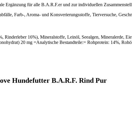
ideale Ergänzung für alle B.A.R.F.er und zur individuellen Zusammenst
abfälle, Farb-, Aroma- und Konsverierungsstoffe, Tierversuche, Gesch
inderleber 16%), Mineralstoffe, Leinöl, Seealgen, Mineralerde, Eier
, Monohydrat) 20 mg =Analytische Bestandteile:= Rohprotein: 14%, Roh
Love Hundefutter B.A.R.F. Rind Pur