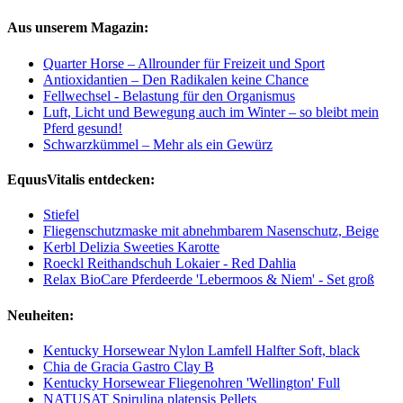
Aus unserem Magazin:
Quarter Horse – Allrounder für Freizeit und Sport
Antioxidantien – Den Radikalen keine Chance
Fellwechsel - Belastung für den Organismus
Luft, Licht und Bewegung auch im Winter – so bleibt mein
Pferd gesund!
Schwarzkümmel – Mehr als ein Gewürz
EquusVitalis entdecken:
Stiefel
Fliegenschutzmaske mit abnehmbarem Nasenschutz, Beige
Kerbl Delizia Sweeties Karotte
Roeckl Reithandschuh Lokaier - Red Dahlia
Relax BioCare Pferdeerde 'Lebermoos & Niem' - Set groß
Neuheiten:
Kentucky Horsewear Nylon Lamfell Halfter Soft, black
Chia de Gracia Gastro Clay B
Kentucky Horsewear Fliegenohren 'Wellington' Full
NATUSAT Spirulina platensis Pellets