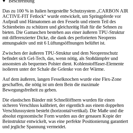
Beschreibung
Das zu 100 % in Italien hergestellte Schutzsystem „CARBON AIR
ACTIVE-FIT Fetlock“ wurde entwickelt, um Springpferde vor
Aufprall und Hämatomen an den Fesseln und einem Teil des
Schienbeins zu schützen und gleichzeitig Halt für die Sehnen zu
bieten. Die Gamaschen bestehen aus einer äußeren TPU-Struktur
mit differenzierter Dicke, die dank des perforierten Neoprens
atmungsaktiv und mit 6 Lüftungsöffnungen belüftet ist.
Zwischen der äußeren TPU-Struktur und dem Neoprenschutz
befindet sich Gel-Tech, das, wenn nötig, als Stoßdämpfer und
ansonsten als bequemes Polster dient. Kohlenstofffaser-Elemente
isolieren unter der Schale die Gelenke von der Wärme.
Auf dem äußeren, langen Fesselknochen wurde eine Flex-Zone
geschaffen, die nötig ist um dem Bein die maximale
Bewegungsfreiheit zu geben.
Die elastischen Bänder mit Schnellöffnern wurden für einen
sicheren Verschluss kalibriert, der eigentlich aus einem doppelten
Verschlusssystem besteht (horizontal/vertikal). Die Maße und die
absolut ergonomische Form wurden aus der genauen Kopie der
Beinstruktur entwickelt, was eine perfekte Positionierung garantiert
und jegliche Spannung vermeidet.