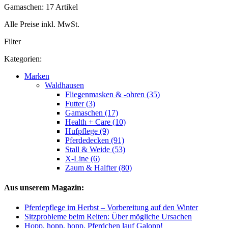
Gamaschen: 17 Artikel
Alle Preise inkl. MwSt.
Filter
Kategorien:
Marken
Waldhausen
Fliegenmasken & -ohren (35)
Futter (3)
Gamaschen (17)
Health + Care (10)
Hufpflege (9)
Pferdedecken (91)
Stall & Weide (53)
X-Line (6)
Zaum & Halfter (80)
Aus unserem Magazin:
Pferdepflege im Herbst – Vorbereitung auf den Winter
Sitzprobleme beim Reiten: Über mögliche Ursachen
Hopp, hopp, hopp, Pferdchen lauf Galopp!