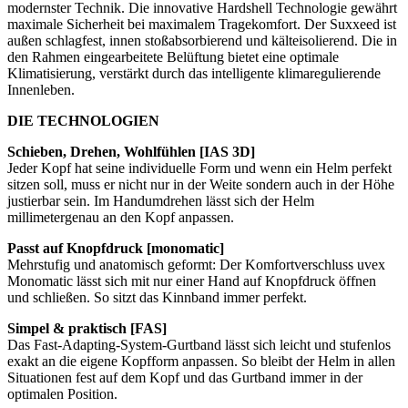
modernster Technik. Die innovative Hardshell Technologie gewährt
maximale Sicherheit bei maximalem Tragekomfort. Der Suxxeed ist
außen schlagfest, innen stoßabsorbierend und kälteisolierend. Die in
den Rahmen eingearbeitete Belüftung bietet eine optimale
Klimatisierung, verstärkt durch das intelligente klimaregulierende
Innenleben.
DIE TECHNOLOGIEN
Schieben, Drehen, Wohlfühlen [IAS 3D]
Jeder Kopf hat seine individuelle Form und wenn ein Helm perfekt
sitzen soll, muss er nicht nur in der Weite sondern auch in der Höhe
justierbar sein. Im Handumdrehen lässt sich der Helm
millimetergenau an den Kopf anpassen.
Passt auf Knopfdruck [monomatic]
Mehrstufig und anatomisch geformt: Der Komfortverschluss uvex
Monomatic lässt sich mit nur einer Hand auf Knopfdruck öffnen
und schließen. So sitzt das Kinnband immer perfekt.
Simpel & praktisch [FAS]
Das Fast-Adapting-System-Gurtband lässt sich leicht und stufenlos
exakt an die eigene Kopfform anpassen. So bleibt der Helm in allen
Situationen fest auf dem Kopf und das Gurtband immer in der
optimalen Position.