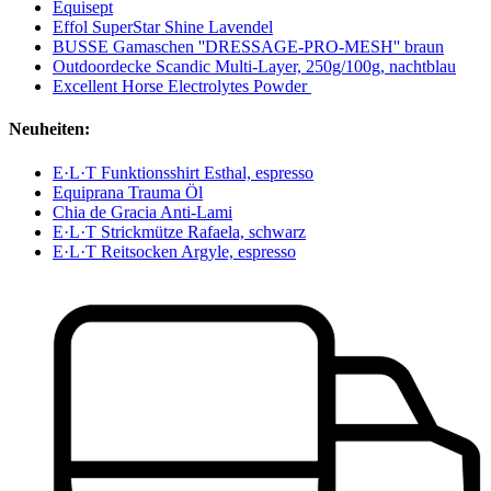
Equisept
Effol SuperStar Shine Lavendel
BUSSE Gamaschen ''DRESSAGE-PRO-MESH'' braun
Outdoordecke Scandic Multi-Layer, 250g/100g, nachtblau
Excellent Horse Electrolytes Powder
Neuheiten:
E·L·T Funktionsshirt Esthal, espresso
Equiprana Trauma Öl
Chia de Gracia Anti-Lami
E·L·T Strickmütze Rafaela, schwarz
E·L·T Reitsocken Argyle, espresso