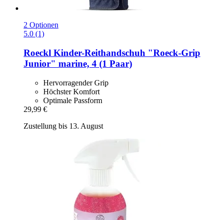
2 Optionen
5.0 (1)
Roeckl
Kinder-​Reithandschuh "Roeck-​Grip
Junior" marine, 4 (1 Paar)
Hervorragender Grip
Höchster Komfort
Optimale Passform
29,99 €
Zustellung bis 13. August