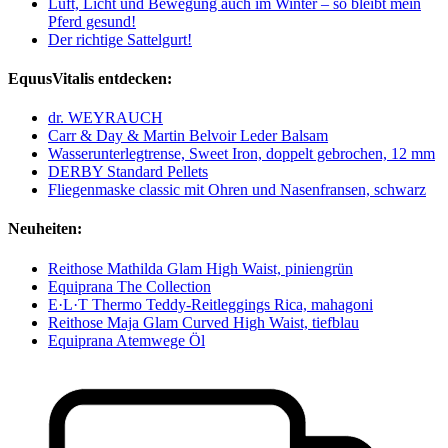
Luft, Licht und Bewegung auch im Winter – so bleibt mein
Pferd gesund!
Der richtige Sattelgurt!
EquusVitalis entdecken:
dr. WEYRAUCH
Carr & Day & Martin Belvoir Leder Balsam
Wasserunterlegtrense, Sweet Iron, doppelt gebrochen, 12 mm
DERBY Standard Pellets
Fliegenmaske classic mit Ohren und Nasenfransen, schwarz
Neuheiten:
Reithose Mathilda Glam High Waist, piniengrün
Equiprana The Collection
E·L·T Thermo Teddy-Reitleggings Rica, mahagoni
Reithose Maja Glam Curved High Waist, tiefblau
Equiprana Atemwege Öl