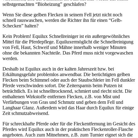
selbstgemachten “Bioheizung” geschlafen?
Wenn Sie diese gelben Flecken in seinem Fell jetzt nicht noch
schnell rauswaschen, werden die Richter ihn für einen “Gelb-
Schecken” halten?
Kein Problem! Equilux Schnellreiniger ist ein außergewöhnliches
Mittel für die Pferdepflege. Equiluxermöglicht die Schnellreinigung
von Fell, Haut, Schweif und Mähne innerhalb weniger Minuten
ohne die bekannten Nachteile. Das Pferd muss nicht vorgewaschen
werden.
Deshalb ist Equilux auch in der kalten Jahreszeit bzw. bei
Erkältungsgefahr problemlos anwendbar. Die berüchtigten gelben
Flecken beim Schimmel oder auch der Staubschleier im Fell dunkler
Pferde verschwinden sofort. Die Zeitersparnis beim Putzen ist
beträchtlich. Es ist schnelltrocknend, schmiert und riecht nicht. Die
enthaltenen Wirkstoffe entfernen Flecken, z.B. von Mist und
Verfärbungen von Gras und Schmutz und geben dem Fell und
Langhaar Glanz. Außerdem wird das Haar durch Equilux für einige
Zeit schmutzabweisend.
Für schreckhafte Pferde oder für die Fleckentfernung im Gesicht des
Pferdes wird Equilux auch in der praktischen Fleckenroller-Flasche
angeboten. Auch zum Mitnehmen, z.B. zum Turnier eignet sich die