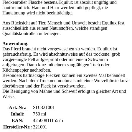
Fleckenroller-Flasche bestens.Equilux ist absolut ungiftig und
hautfreundlich. Haut und Haar werden mild gepflegt, die
Hautatmung wird nicht beeinträchtigt.
Aus Rücksicht auf Tier, Mensch und Umwelt besteht Equilux fast
ausschließlich aus reinen Naturstoffen, welche ständigen
Qualitätskontrollen unterliegen.
Anwendung
:
Das Pferd braucht nicht vorgewaschen zu werden. Equilux ist
gebrauchsfertig. Es wird abschnittsweise auf das trockene, grob
vorgereinigte Fell aufgesprüht oder mit einem Schwamm
aufgetragen. Dann kurz mit einem saugfähigen Tuch oder
Küchenpapier nachreiben.
Besonders hartnäckige Flecken können ein zweites Mal behandelt
werden. Nach dem Trocknen nochmals mit einer Wurzelbürste kurz
überbürsten und der Fleck ist verschwunden.
Die Reinigung von Mähne und Schweif erfolgt in gleicher Art und
Weise.
Art.-Nr.:
SD-321001
Inhalt:
750 ml
EAN:
4250081115575
Hersteller-Nr.:
321001