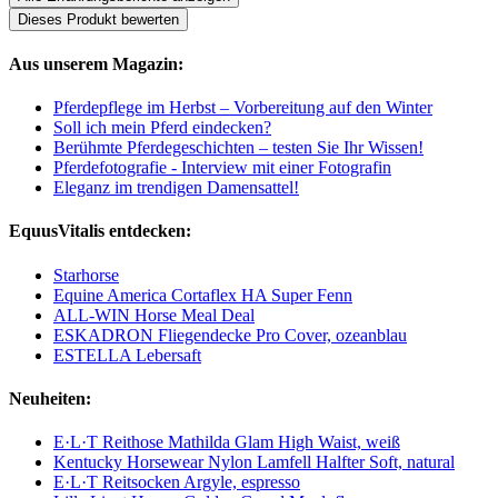
Dieses Produkt bewerten
Aus unserem Magazin:
Pferdepflege im Herbst – Vorbereitung auf den Winter
Soll ich mein Pferd eindecken?
Berühmte Pferdegeschichten – testen Sie Ihr Wissen!
Pferdefotografie - Interview mit einer Fotografin
Eleganz im trendigen Damensattel!
EquusVitalis entdecken:
Starhorse
Equine America Cortaflex HA Super Fenn
ALL-WIN Horse Meal Deal
ESKADRON Fliegendecke Pro Cover, ozeanblau
ESTELLA Lebersaft
Neuheiten:
E·L·T Reithose Mathilda Glam High Waist, weiß
Kentucky Horsewear Nylon Lamfell Halfter Soft, natural
E·L·T Reitsocken Argyle, espresso