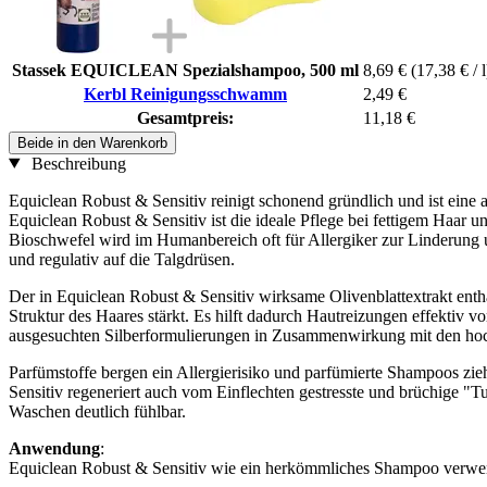
Stassek EQUICLEAN Spezialshampoo, 500 ml
8,69 €
(17,38 € / l
Kerbl Reinigungsschwamm
2,49 €
Gesamtpreis:
11,18 €
Beide in den Warenkorb
Beschreibung
Equiclean Robust & Sensitiv reinigt schonend gründlich und ist eine
Equiclean Robust & Sensitiv ist die ideale Pflege bei fettigem Haar u
Bioschwefel wird im Humanbereich oft für Allergiker zur Linderung u
und regulativ auf die Talgdrüsen.
Der in Equiclean Robust & Sensitiv wirksame Olivenblattextrakt enthäl
Struktur des Haares stärkt. Es hilft dadurch Hautreizungen effektiv
ausgesuchten Silberformulierungen in Zusammenwirkung mit den hochw
Parfümstoffe bergen ein Allergierisiko und parfümierte Shampoos zieh
Sensitiv regeneriert auch vom Einflechten gestresste und brüchige "
Waschen deutlich fühlbar.
Anwendung
:
Equiclean Robust & Sensitiv wie ein herkömmliches Shampoo verwend