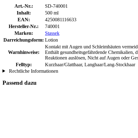
Art.-Nr.:
SD-740001
Inhalt:
500 ml
EAN:
4250081116633
Hersteller-Nr.:
740001
Marken:
Stassek
Darreichungsform:
Lotion
Kontakt mit Augen und Schleimhäuten vermeiden,
Warnhinweise:
Enthält gesundheitsgefährdende Chemikalien, d
Reaktionen auslösen, Nicht auf Augen oder Gesi
Felltyp:
Kurzhaar/Glatthaar, Langhaar/Lang-Stockhaar
Rechtliche Informationen
Passend dazu