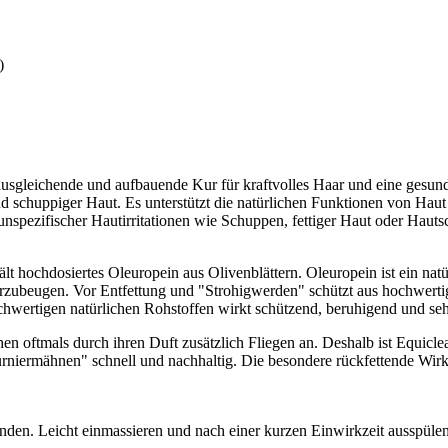
)
 ausgleichende und aufbauende Kur für kraftvolles Haar und eine gesun
nd schuppiger Haut. Es unterstützt die natürlichen Funktionen von Haut
nspezifischer Hautirritationen wie Schuppen, fettiger Haut oder Hauts
t hochdosiertes Oleuropein aus Olivenblättern. Oleuropein ist ein natü
 vorzubeugen. Vor Entfettung und "Strohigwerden" schützt aus hochwer
ertigen natürlichen Rohstoffen wirkt schützend, beruhigend und sehr
en oftmals durch ihren Duft zusätzlich Fliegen an. Deshalb ist Equicl
Turniermähnen" schnell und nachhaltig. Die besondere rückfettende Wirk
en. Leicht einmassieren und nach einer kurzen Einwirkzeit ausspülen