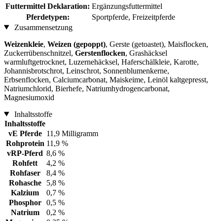
Futtermittel Deklaration:
Ergänzungsfuttermittel
Pferdetypen:
Sportpferde, Freizeitpferde
Zusammensetzung
Weizenkleie
,
Weizen (gepoppt)
, Gerste (getoastet), Maisflocken,
Zuckerrübenschnitzel,
Gerstenflocken
, Grashäcksel
warmluftgetrocknet, Luzernehäcksel, Haferschälkleie, Karotte,
Johannisbrotschrot, Leinschrot, Sonnenblumenkerne,
Erbsenflocken, Calciumcarbonat, Maiskeime, Leinöl kaltgepresst,
Natriumchlorid, Bierhefe, Natriumhydrogencarbonat,
Magnesiumoxid
Inhaltsstoffe
Inhaltsstoffe
vE Pferde
11,9 Milligramm
Rohprotein
11,9 %
vRP-Pferd
8,6 %
Rohfett
4,2 %
Rohfaser
8,4 %
Rohasche
5,8 %
Kalzium
0,7 %
Phosphor
0,5 %
Natrium
0,2 %