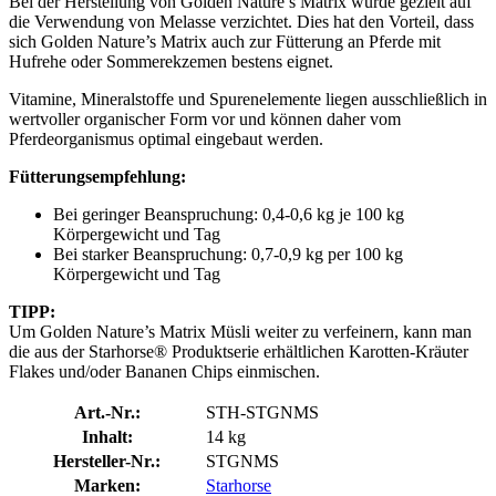
Bei der Herstellung von Golden Nature’s Matrix wurde gezielt auf
die Verwendung von Melasse verzichtet. Dies hat den Vorteil, dass
sich Golden Nature’s Matrix auch zur Fütterung an Pferde mit
Hufrehe oder Sommerekzemen bestens eignet.
Vitamine, Mineralstoffe und Spurenelemente liegen ausschließlich in
wertvoller organischer Form vor und können daher vom
Pferdeorganismus optimal eingebaut werden.
Fütterungsempfehlung:
Bei geringer Beanspruchung: 0,4-0,6 kg je 100 kg
Körpergewicht und Tag
Bei starker Beanspruchung: 0,7-0,9 kg per 100 kg
Körpergewicht und Tag
TIPP:
Um Golden Nature’s Matrix Müsli weiter zu verfeinern, kann man
die aus der Starhorse® Produktserie erhältlichen Karotten-Kräuter
Flakes und/oder Bananen Chips einmischen.
Art.-Nr.:
STH-STGNMS
Inhalt:
14 kg
Hersteller-Nr.:
STGNMS
Marken:
Starhorse