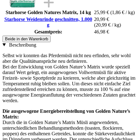
Starhorse Golden Natures Matrix, 14 kg
25,99 €
(1,86 € / kg)
Starhorse Weidenrinde geschnitten, 1.000
20,99 €
g
(20,99 € / kg)
Gesamtpreis:
46,98 €
Beide in den Warenkorb
Beschreibung
Selbst wir konnten das Pferdemüsli nicht neu erfinden, sehr wohl
aber die Qualitätsansprüche neu definieren.
Bei der Entwicklung von Golden Nature’s Matrix wurde speziell
darauf Wert gelegt, ein ausgewogenes Vollwertmüsli für aktive
Freizeit- sowie Sportpferde zu kreieren, welche aber gleichzeitig im
Temperament ruhig bleiben sollen. Um dieses nicht einfache Ziel
zufriedenstellend erreichen zu können, musste zu 100 % auf eine
ausgewogene Energieanflutung der verschiedenen Zutaten geachtet
werden.
Die ausgewogene Energiebereitstellung von Golden Nature’s
Matrix:
Durch die in Golden Nature’s Matrix Müsli angewendeten,
unterschiedlichen Behandlungsmethoden (toasten, flockieren,
poppen) des enthaltenen Getreides, konnte die Stärkeverdaulichkeit
im Dünndarm verbessert werden. Der unterschiedliche Aufschluss