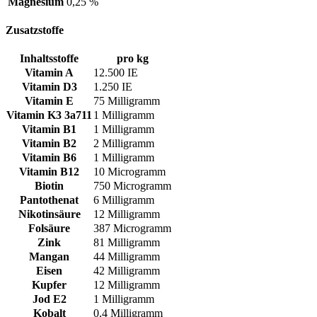
Magnesium
0,25 %
Zusatzstoffe
Inhaltsstoffe
pro kg
Vitamin A
12.500 IE
Vitamin D3
1.250 IE
Vitamin E
75 Milligramm
Vitamin K3 3a711
1 Milligramm
Vitamin B1
1 Milligramm
Vitamin B2
2 Milligramm
Vitamin B6
1 Milligramm
Vitamin B12
10 Microgramm
Biotin
750 Microgramm
Pantothenat
6 Milligramm
Nikotinsäure
12 Milligramm
Folsäure
387 Microgramm
Zink
81 Milligramm
Mangan
44 Milligramm
Eisen
42 Milligramm
Kupfer
12 Milligramm
Jod E2
1 Milligramm
Kobalt
0,4 Milligramm