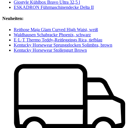
Giostyle Kühlbox Bravo Ultra 32,5 l
ESKADRON Führmaschinendecke Delta II
Neuheiten:
Reithose Maja Glam Curved High Waist, weiß
Waldhausen Schabracke Phoenix, schwarz
E·L·T Thermo Teddy-Reitleggings Rica, tiefblau
Kentucky Horsewear Sprungglocken Solimbra, brown
Kentucky Horsewear Stollengurt Brown