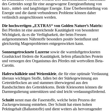
des Getreides sorgt für eine ausgewogene Energieanflutung von
kurz-, mittel- und langfristiger Energie. Eine Überbereitstellung von
Energie und die damit verbundenen Probleme können daher
verlässlich ausgeschlossen werden.
Die hochwertigen „EXTRAS“ von Golden Nature’s Matrix:
Bei Pferden ist eine ausreichende Kautätigkeit von besonderer
Wichtigkeit, da es die Verfügbarkeit, der beim Fressen
aufgenommenen Nährstoffe besonders positiv beeinflusst und
gleichzeitig Magenproblemen entgegenwirken kann.
Sonnengetrocknete Luzerne
sowie die warmluftgetrockneten
Grashäcksel fördern die Kautätigkeit, liefern pflanzliches Protein
und versorgen den Organismus des Pferdes mit wertvollem Beta-
Carotin.
Haferschälkleie und Weizenkleie
, die für eine optimale Verdauung
überaus wichtigen Stoffe, fallen bei der Stärkegewinnung aus
Getreideflocken an und stammen überwiegend aus den
Randschichten des Getreidekorns. Beide Kleiesorten können die
Darmregulierung unterstützen und sind leicht verdauungsfördernd.
Schnitt
nennt man die Faserstoffe, welche beim Prozess der
Zuckergewinnung entstehen. Der Schnitt hat einen hohen
Pektingehalt (Ballaststoffe) und dient weiters als hervorragender