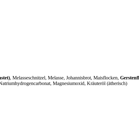
stet)
, Melasseschnitzel, Melasse, Johannisbrot, Maisflocken,
Gerstenf
, Natriumhydrogencarbonat, Magnesiumoxid, Kräuteröl (ätherisch)