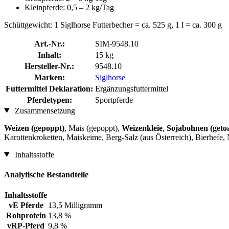
Kleinpferde: 0,5 – 2 kg/Tag
Schüttgewicht: 1 Siglhorse Futterbecher = ca. 525 g, 1 l = ca. 300 g
Art.-Nr.:
SIM-9548.10
Inhalt:
15 kg
Hersteller-Nr.:
9548.10
Marken:
Siglhorse
Futtermittel Deklaration:
Ergänzungsfuttermittel
Pferdetypen:
Sportpferde
Zusammensetzung
Weizen (gepoppt)
, Mais (gepoppt),
Weizenkleie
,
Sojabohnen (getoa
Karottenkroketten, Maiskeime, Berg-Salz (aus Österreich), Bierhefe
Inhaltsstoffe
Analytische Bestandteile
Inhaltsstoffe
vE Pferde
13,5 Milligramm
Rohprotein
13,8 %
vRP-Pferd
9,8 %