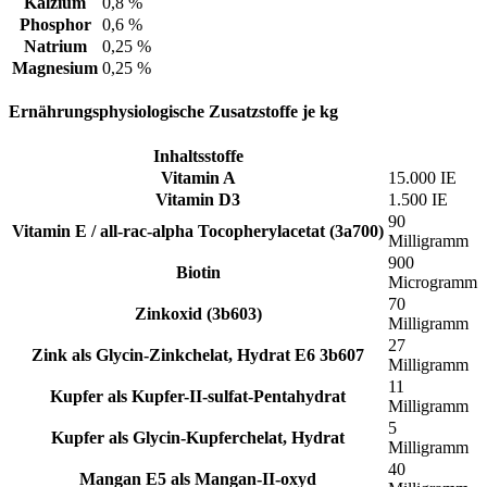
Kalzium
0,8 %
Phosphor
0,6 %
Natrium
0,25 %
Magnesium
0,25 %
Ernährungsphysiologische Zusatzstoffe je kg
Inhaltsstoffe
Vitamin A
15.000 IE
Vitamin D3
1.500 IE
90
Vitamin E / all-rac-alpha Tocopherylacetat (3a700)
Milligramm
900
Biotin
Microgramm
70
Zinkoxid (3b603)
Milligramm
27
Zink als Glycin-Zinkchelat, Hydrat E6 3b607
Milligramm
11
Kupfer als Kupfer-II-sulfat-Pentahydrat
Milligramm
5
Kupfer als Glycin-Kupferchelat, Hydrat
Milligramm
40
Mangan E5 als Mangan-II-oxyd