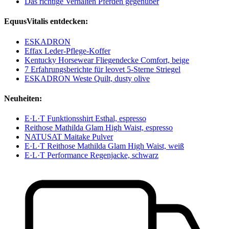
Das richtige Verhalten Pferden gegenüber
EquusVitalis entdecken:
ESKADRON
Effax Leder-Pflege-Koffer
Kentucky Horsewear Fliegendecke Comfort, beige
7 Erfahrungsberichte für leovet 5-Sterne Striegel
ESKADRON Weste Quilt, dusty olive
Neuheiten:
E·L·T Funktionsshirt Esthal, espresso
Reithose Mathilda Glam High Waist, espresso
NATUSAT Maitake Pulver
E·L·T Reithose Mathilda Glam High Waist, weiß
E·L·T Performance Regenjacke, schwarz