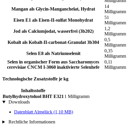
Milligramm
14
Mangan als Glycin-Manganchelat, Hydrat
Milligramm
51
Eisen E1 als Eisen-II-sulfat Monohydrat
Milligramm
1,2
Jod als Calciumjodat, wasserfrei (3b202)
Milligramm
0,5
Kobalt als Kobalt-II-carbonat-Granulat 3b304
Milligramm
0,35
Selen E8 als Natriumselenit
Milligramm
Selen in organischer Form aus Saccharomyces
0,11
cerevisiae CNCM I-3060 inaktivierte Selenhefe
Milligramm
Technologische Zusatzstoffe je kg
Inhaltsstoffe
Butylhydroxytoluol BHT E321
1 Milligramm
Downloads
Datenblatt Almglück
(1,10 MB)
Rechtliche Informationen