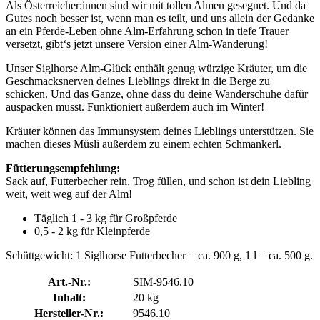
Als Österreicher:innen sind wir mit tollen Almen gesegnet. Und da
Gutes noch besser ist, wenn man es teilt, und uns allein der Gedanke
an ein Pferde-Leben ohne Alm-Erfahrung schon in tiefe Trauer
versetzt, gibt‘s jetzt unsere Version einer Alm-Wanderung!
Unser Siglhorse Alm-Glück enthält genug würzige Kräuter, um die
Geschmacksnerven deines Lieblings direkt in die Berge zu
schicken. Und das Ganze, ohne dass du deine Wanderschuhe dafür
auspacken musst. Funktioniert außerdem auch im Winter!
Kräuter können das Immunsystem deines Lieblings unterstützen. Sie
machen dieses Müsli außerdem zu einem echten Schmankerl.
Fütterungsempfehlung:
Sack auf, Futterbecher rein, Trog füllen, und schon ist dein Liebling
weit, weit weg auf der Alm!
Täglich 1 - 3 kg für Großpferde
0,5 - 2 kg für Kleinpferde
Schüttgewicht: 1 Siglhorse Futterbecher = ca. 900 g, 1 l = ca. 500 g.
Art.-Nr.:
SIM-9546.10
Inhalt:
20 kg
Hersteller-Nr.:
9546.10