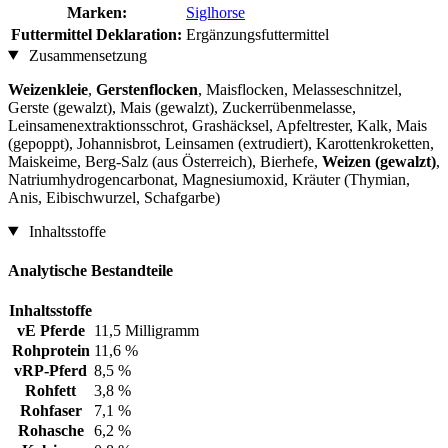
Marken:
Siglhorse
Futtermittel Deklaration:
Ergänzungsfuttermittel
Zusammensetzung
Weizenkleie
,
Gerstenflocken
, Maisflocken, Melasseschnitzel,
Gerste (gewalzt), Mais (gewalzt), Zuckerrübenmelasse,
Leinsamenextraktionsschrot, Grashäcksel, Apfeltrester, Kalk, Mais
(gepoppt), Johannisbrot, Leinsamen (extrudiert), Karottenkroketten,
Maiskeime, Berg-Salz (aus Österreich), Bierhefe,
Weizen (gewalzt)
,
Natriumhydrogencarbonat, Magnesiumoxid, Kräuter (Thymian,
Anis, Eibischwurzel, Schafgarbe)
Inhaltsstoffe
Analytische Bestandteile
Inhaltsstoffe
vE Pferde
11,5 Milligramm
Rohprotein
11,6 %
vRP-Pferd
8,5 %
Rohfett
3,8 %
Rohfaser
7,1 %
Rohasche
6,2 %