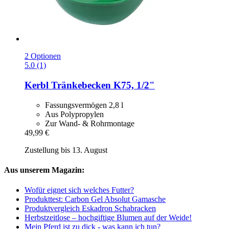
2 Optionen
5.0 (1)
Kerbl
Tränkebecken K75, 1/2"
Fassungsvermögen 2,8 l
Aus Polypropylen
Zur Wand- & Rohrmontage
49,99 €
Zustellung bis 13. August
Aus unserem Magazin:
Wofür eignet sich welches Futter?
Produkttest: Carbon Gel Absolut Gamasche
Produktvergleich Eskadron Schabracken
Herbstzeitlose – hochgiftige Blumen auf der Weide!
Mein Pferd ist zu dick - was kann ich tun?