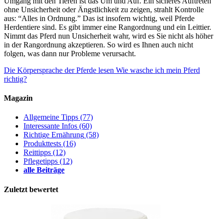
Umgang mit den Tieren ist das Um und Auf. Ein sicheres Auftreten
ohne Unsicherheit oder Ängstlichkeit zu zeigen, strahlt Kontrolle
aus: “Alles in Ordnung.” Das ist insofern wichtig, weil Pferde
Herdentiere sind. Es gibt immer eine Rangordnung und ein Leittier.
Nimmt das Pferd nun Unsicherheit wahr, wird es Sie nicht als höher
in der Rangordnung akzeptieren. So wird es Ihnen auch nicht
folgen, was dann nur Probleme verursacht.
Die Körpersprache der Pferde lesen
Wie wasche ich mein Pferd
richtig?
Magazin
Allgemeine Tipps
(77)
Interessante Infos
(60)
Richtige Ernährung
(58)
Produkttests
(16)
Reittipps
(12)
Pflegetipps
(12)
alle Beiträge
Zuletzt bewertet