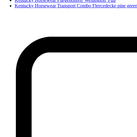
Kentucky Horsewear Fliegenohren 'Wellington' Full
Kentucky Horsewear Transport Combo Fleecedecke pine gree