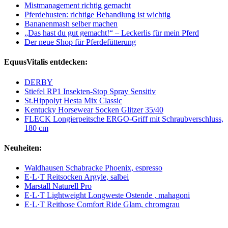
Mistmanagement richtig gemacht
Pferdehusten: richtige Behandlung ist wichtig
Bananenmash selber machen
„Das hast du gut gemacht!“ – Leckerlis für mein Pferd
Der neue Shop für Pferdefütterung
EquusVitalis entdecken:
DERBY
Stiefel RP1 Insekten-Stop Spray Sensitiv
St.Hippolyt Hesta Mix Classic
Kentucky Horsewear Socken Glitzer 35/40
FLECK Longierpeitsche ERGO-Griff mit Schraubverschluss,
180 cm
Neuheiten:
Waldhausen Schabracke Phoenix, espresso
E·L·T Reitsocken Argyle, salbei
Marstall Naturell Pro
E·L·T Lightweight Longweste Ostende , mahagoni
E·L·T Reithose Comfort Ride Glam, chromgrau