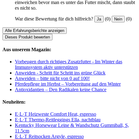
einweichen bevor man es unter das Futter mischt, dann staubt
es nicht so.
War diese Bewertung für dich hilfreich?
(0)
(0)
Ja
Nein
Alle Erfahrungsberichte anzeigen
Dieses Produkt bewerten
Aus unserem Magazin:
Vorbeugen durch richtiges Zusatzfutter - Im Winter das
Immunsystem aktiv unterstützen
Anweiden - Schritt für Schritt ins grüne Glück
Anweiden – bitte nicht von 0 auf 100!
Pferdepflege im Herbst – Vorbereitung auf den Winter
Antioxidantien – Den Radikalen keine Chance
Neuheiten:
E·L·T Heizweste Comfort Heat, espresso
E·L·T Thermo-Reitleggings Ella, nachtblau
Kentucky Horsewear Leine & Wandschutz Gummiball, S,
11.5cm
E·L·T Reitsocken Argyle, espresso