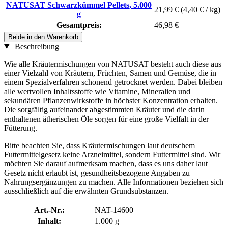
NATUSAT Schwarzkümmel Pellets, 5.000
21,99 €
(4,40 € / kg)
g
Gesamtpreis:
46,98 €
Beide in den Warenkorb
Beschreibung
Wie alle Kräutermischungen von NATUSAT besteht auch diese aus
einer Vielzahl von Kräutern, Früchten, Samen und Gemüse, die in
einem Spezialverfahren schonend getrocknet werden. Dabei bleiben
alle wertvollen Inhaltsstoffe wie Vitamine, Mineralien und
sekundären Pflanzenwirkstoffe in höchster Konzentration erhalten.
Die sorgfältig aufeinander abgestimmten Kräuter und die darin
enthaltenen ätherischen Öle sorgen für eine große Vielfalt in der
Fütterung.
Bitte beachten Sie, dass Kräutermischungen laut deutschem
Futtermittelgesetz keine Arzneimittel, sondern Futtermittel sind. Wir
möchten Sie darauf aufmerksam machen, dass es uns daher laut
Gesetz nicht erlaubt ist, gesundheitsbezogene Angaben zu
Nahrungsergänzungen zu machen. Alle Informationen beziehen sich
ausschließlich auf die erwähnten Grundsubstanzen.
Art.-Nr.:
NAT-14600
Inhalt:
1.000 g