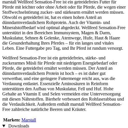
marstall Wellfeed Sensation-Free ist ein getreidefreies Futter für
Pferde mit leichter oder ohne Arbeit oder für Pferde, die wegen einer
Stoffwechselstörung zucker- und stärkearm ernährt werden müssen.
Obwohl es getreidefrei ist, hat es einen hohen Anteil an
dünndarmverdaulichem Rohprotein. Auch der Vitamin- und
Mineralstoffbedarf wird optimal abgedeckt. Wellfeed Sensation-Free
unterstützt in den Bereichen Immunsystem, Magen & Darm,
Muskulatur, Sehnen & Gelenke, Atemwege, Hufe, Haut & Haare
die Gesunderhaltung Ihres Pferdes – für ein langes und vitales
Leben. Eine Futtergabe pro Tag, und Ihr Pferd ist rundum versorgt.
Wellfeed Sensation-Free ist ein getreidefreies, stärke- und
zuckerarmes Müsli für Pferde mit niedrigem Energiebedarf oder
Pferde, die getreidefrei ernährt werden müssen. Der Anteil an
dünndarmverdaulichem Protein ist hoch – es ist daher gut
verwertbar, und eine geringere Futtermenge reicht aus, was die
Verdauung entlastet. Essenzielle Aminosäuren in Reinform
unterstützen den Aufbau von Muskulatur, Fell und Huf. Hohe
Gehalte an Vitamin E und Selen vermeiden eine Unterversorgung
mit diesen Nährstoffen. Bierhefe verbessert den Rohfaserabbau und
die Verdaulichkeit. Außerdem enthält marstall Wellfeed Sensation-
Free zahlreiche natürliche Beeren und Kräuter.
Marken:
Marstall
Downloads