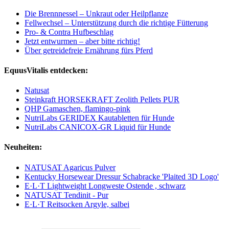
Die Brennnessel – Unkraut oder Heilpflanze
Fellwechsel – Unterstützung durch die richtige Fütterung
Pro- & Contra Hufbeschlag
Jetzt entwurmen – aber bitte richtig!
Über getreidefreie Ernährung fürs Pferd
EquusVitalis entdecken:
Natusat
Steinkraft HORSEKRAFT Zeolith Pellets PUR
QHP Gamaschen, flamingo-pink
NutriLabs GERIDEX Kautabletten für Hunde
NutriLabs CANICOX-GR Liquid für Hunde
Neuheiten:
NATUSAT Agaricus Pulver
Kentucky Horsewear Dressur Schabracke 'Plaited 3D Logo'
E·L·T Lightweight Longweste Ostende , schwarz
NATUSAT Tendinit - Pur
E·L·T Reitsocken Argyle, salbei