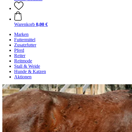
Warenkorb
0,00 €
Marken
Futtermittel
Zusatzfutter
Pferd
Reiter
Reitmode
Stall & Weide
Hunde & Katzen
Aktionen