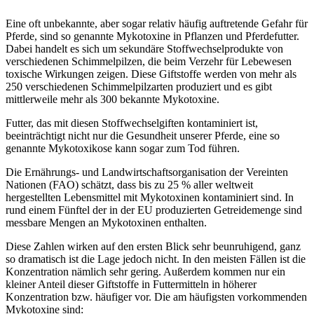
Eine oft unbekannte, aber sogar relativ häufig auftretende Gefahr für
Pferde, sind so genannte Mykotoxine in Pflanzen und Pferdefutter.
Dabei handelt es sich um sekundäre Stoffwechselprodukte von
verschiedenen Schimmelpilzen, die beim Verzehr für Lebewesen
toxische Wirkungen zeigen. Diese Giftstoffe werden von mehr als
250 verschiedenen Schimmelpilzarten produziert und es gibt
mittlerweile mehr als 300 bekannte Mykotoxine.
Futter, das mit diesen Stoffwechselgiften kontaminiert ist,
beeinträchtigt nicht nur die Gesundheit unserer Pferde, eine so
genannte Mykotoxikose kann sogar zum Tod führen.
Die Ernährungs- und Landwirtschaftsorganisation der Vereinten
Nationen (FAO) schätzt, dass bis zu 25 % aller weltweit
hergestellten Lebensmittel mit Mykotoxinen kontaminiert sind. In
rund einem Fünftel der in der EU produzierten Getreidemenge sind
messbare Mengen an Mykotoxinen enthalten.
Diese Zahlen wirken auf den ersten Blick sehr beunruhigend, ganz
so dramatisch ist die Lage jedoch nicht. In den meisten Fällen ist die
Konzentration nämlich sehr gering. Außerdem kommen nur ein
kleiner Anteil dieser Giftstoffe in Futtermitteln in höherer
Konzentration bzw. häufiger vor. Die am häufigsten vorkommenden
Mykotoxine sind: