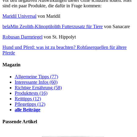
vor den negativen Auswirkungen dieser Gifte schützen sollen. Hier
sind ein paar Produkte, die dafür in Frage kommen:
Maridil Universal
von Maridil
belaMin Zeolith-Klinoptilolith Futterzusatz für Tiere
von Sanacare
Robusan Darmriegel
von St. Hippolyt
Hund und Pferd: was ist zu beachten?
Rohfaserquellen für ältere
Pferde
Magazin
Allgemeine Tipps
(77)
Interessante Infos
(60)
Richtige Ernährung
(58)
Produkttests
(16)
Reittipps
(12)
Pflegetipps
(12)
alle Beiträge
Passende Artikel