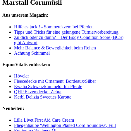
Marstall Cornmüsli
Aus unserem Magazin:
Hilfe es juckt! - Sommerekzem bei Pferden
Tipps und Tricks für eine gelungene Turniervorbereitung
Zu dick oder zu dünn? – Der Body Condition Score (BCS)
gibt Antwort
Mehr Balance & Beweglichkeit beim Reiten
Achtung Schimmel
EquusVitalis entdecken:
Höveler
Fleecedecke mit Ornament, Bordeaux/Silber
Ewalia Schwarzkümmelöl für Pferde
QHP Ekzemdecke, Zebra
Kerbl Delizia Sweeties Karotte
Neuheiten:
Lilla Livet First Aid Care Cream
Fliegenhaube 'Wellington Plaited Cord Soundless', Full
Equiprana Wellness Öl