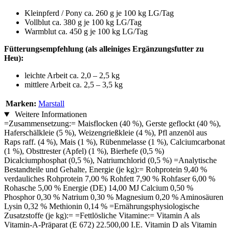
Kleinpferd / Pony ca. 260 g je 100 kg LG/Tag
Vollblut ca. 380 g je 100 kg LG/Tag
Warmblut ca. 450 g je 100 kg LG/Tag
Fütterungsempfehlung (als alleiniges Ergänzungsfutter zu
Heu):
leichte Arbeit ca. 2,0 – 2,5 kg
mittlere Arbeit ca. 2,5 – 3,5 kg
Marken:
Marstall
Weitere Informationen
=Zusammensetzung:= Maisflocken (40 %), Gerste geflockt (40 %),
Haferschälkleie (5 %), Weizengrießkleie (4 %), Pfl anzenöl aus
Raps raff. (4 %), Mais (1 %), Rübenmelasse (1 %), Calciumcarbonat
(1 %), Obsttrester (Apfel) (1 %), Bierhefe (0,5 %)
Dicalciumphosphat (0,5 %), Natriumchlorid (0,5 %) =Analytische
Bestandteile und Gehalte, Energie (je kg):= Rohprotein 9,40 %
verdauliches Rohprotein 7,00 % Rohfett 7,90 % Rohfaser 6,00 %
Rohasche 5,00 % Energie (DE) 14,00 MJ Calcium 0,50 %
Phosphor 0,30 % Natrium 0,30 % Magnesium 0,20 % Aminosäuren
Lysin 0,32 % Methionin 0,14 % =Ernährungsphysiologische
Zusatzstoffe (je kg):= =Fettlösliche Vitamine:= Vitamin A als
Vitamin-A-Präparat (E 672) 22.500,00 I.E. Vitamin D als Vitamin