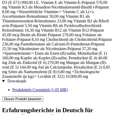
D3 (E 671) 990,00 I.E. Vitamin E als Vitamin-E-Präparat 570,00
mg Vitamin K3 als Menadion-Nicotinsäureamid-Bisulfi t-Präparat
8,00 mg =Wasserlösliche Vitamine:= Vitamin C als L(+)-
Ascorbinsäure-Reinsubstanz 50,00 mg Vitamin B1 als
Thiaminmononitrat-Reinsubstanz 23,00 mg Vitamin B2 als Ribofl
avin-Präparat 5,50 mg Vitamin B6 als Pyridoxolhydrochlorid-
Reinsubstanz 16,30 mg Vitamin B12 als Vitamin B12-Präparat
45,00 mcg Biotin als Biotin Präparat 270,00 mcg Folsäure als
Folsäure-Präparat 8,10 mg Cholinchlorid als Cholinchlorid-Präparat
236,00 mg Pantothensäure als Calcium-D-Pantothenat-Präparat
25,50 mg Nikotinsäure als Nicotinsäure-Präparat 37,20 mg
=Spurenelemente:= Eisen als Eisen-(II)-sulfat, Monohydrat (E 1)
160,00 mg Kupfer als Kupfer-(II)-sulfat, Pentahydrat (E 4) 40,00
mg Zink als Zinkoxid (E 6) 270,00 mg Mangan als Mangan-(II)-
oxid (E 5) 144,00 mg Jod als Calciumjodat, Hexahydrat (E 2) 0,85
mg Selen als Natriumselenit (E 8) 0,80 mg =Technologische
Zusatzstoffe (je kg):= Lecithin (E 322) 10.000,00 mg
Downloads
Produktinfo Cornmüsli
(1,05 MB)
Dieses Produkt bewerten
Erfahrungsberichte in Deutsch für