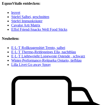
EquusVitalis entdecken:
leovet
Stiefel Salbei, geschnitten
Stiefel Immunkräuter
Cavalor Arti Matrix
Effol Friend-Snacks Well Food Sticks
Neuheiten:
E·L·T Rollkragenshirt Trento, salbei
E·L·T Thermo-Reitleggings Ella, nachtblau
E·L·T Lightweight Longweste Ostende , schwarz
Winter-Performance-Reitparka Ontario, tiefblau
Lilla Livet Go away Spray