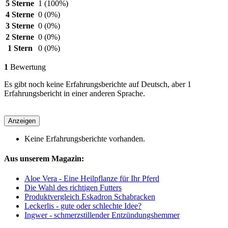
5 Sterne
1
(100%)
4 Sterne
0
(0%)
3 Sterne
0
(0%)
2 Sterne
0
(0%)
1 Stern
0
(0%)
1
Bewertung
Es gibt noch keine Erfahrungsberichte auf Deutsch, aber 1
Erfahrungsbericht in einer anderen Sprache.
Anzeigen
Keine Erfahrungsberichte vorhanden.
Aus unserem Magazin:
Aloe Vera - Eine Heilpflanze für Ihr Pferd
Die Wahl des richtigen Futters
Produktvergleich Eskadron Schabracken
Leckerlis - gute oder schlechte Idee?
Ingwer - schmerzstillender Entzündungshemmer