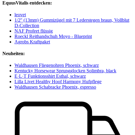
EquusVitalis entdecken:
leovet
1/2'' (13mm) Gummizügel mit 7 Lederstegen braun, Vollblut
D-Collection
NAF Profeet flüssig
Roeckl Reithandschuh Moyo - Blueprint
Agrobs Kraftpaket
Neuheiten:
Waldhausen Fliegenohren Phoenix, schwarz
Kentucky Horsewear Sprungglocken Solimbra, black
E·L·T Funktionsshirt Esthal, schwarz
Lilla Livet Healthy Hoof Harmony Hufpflege
Waldhausen Schabracke Phoenix, espresso