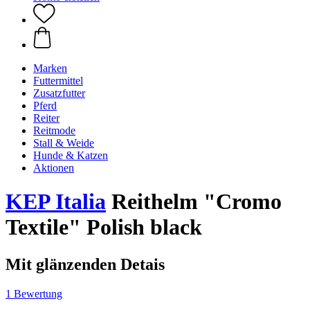
Marken
Futtermittel
Zusatzfutter
Pferd
Reiter
Reitmode
Stall & Weide
Hunde & Katzen
Aktionen
KEP Italia
Reithelm "Cromo
Textile" Polish black
Mit glänzenden Detais
1 Bewertung