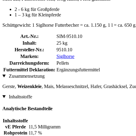
2 - 6 kg für Großpferde
1 – 3 kg für Kleinpferde
Schüttgewicht: 1 Siglhorse Futterbecher = ca. 1.150 g, 1 l = ca. 650 g
Art.-Nr.:
SIM-9510.10
Inhalt:
25 kg
Hersteller-Nr.:
9510.10
Marken:
Siglhorse
Darreichungsform:
Pellets
Futtermittel Deklaration:
Ergänzungsfuttermittel
Zusammensetzung
Gerste,
Weizenkleie
, Mais, Melasseschnitzel, Hafer, Grashäcksel, 
Inhaltsstoffe
Analytische Bestandteile
Inhaltsstoffe
vE Pferde
11,5 Milligramm
Rohprotein
11,7 %