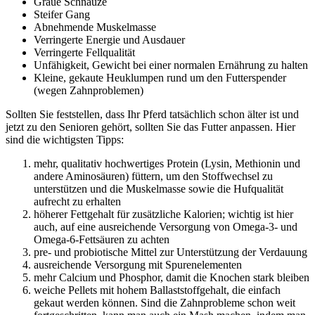
Graue Schnauze
Steifer Gang
Abnehmende Muskelmasse
Verringerte Energie und Ausdauer
Verringerte Fellqualität
Unfähigkeit, Gewicht bei einer normalen Ernährung zu halten
Kleine, gekaute Heuklumpen rund um den Futterspender
(wegen Zahnproblemen)
Sollten Sie feststellen, dass Ihr Pferd tatsächlich schon älter ist und
jetzt zu den Senioren gehört, sollten Sie das Futter anpassen. Hier
sind die wichtigsten Tipps:
mehr, qualitativ hochwertiges Protein (Lysin, Methionin und
andere Aminosäuren) füttern, um den Stoffwechsel zu
unterstützen und die Muskelmasse sowie die Hufqualität
aufrecht zu erhalten
höherer Fettgehalt für zusätzliche Kalorien; wichtig ist hier
auch, auf eine ausreichende Versorgung von Omega-3- und
Omega-6-Fettsäuren zu achten
pre- und probiotische Mittel zur Unterstützung der Verdauung
ausreichende Versorgung mit Spurenelementen
mehr Calcium und Phosphor, damit die Knochen stark bleiben
weiche Pellets mit hohem Ballaststoffgehalt, die einfach
gekaut werden können. Sind die Zahnprobleme schon weit