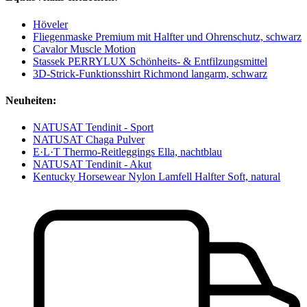
Höveler
Fliegenmaske Premium mit Halfter und Ohrenschutz, schwarz
Cavalor Muscle Motion
Stassek PERRYLUX Schönheits- & Entfilzungsmittel
3D-Strick-Funktionsshirt Richmond langarm, schwarz
Neuheiten:
NATUSAT Tendinit - Sport
NATUSAT Chaga Pulver
E·L·T Thermo-Reitleggings Ella, nachtblau
NATUSAT Tendinit - Akut
Kentucky Horsewear Nylon Lamfell Halfter Soft, natural