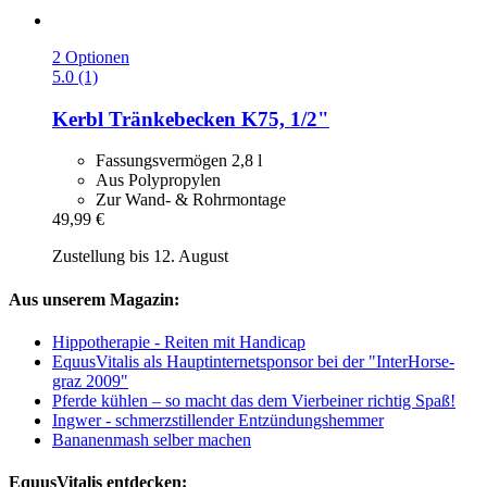
2 Optionen
5.0 (1)
Kerbl
Tränkebecken K75, 1/2"
Fassungsvermögen 2,8 l
Aus Polypropylen
Zur Wand- & Rohrmontage
49,99 €
Zustellung bis 12. August
Aus unserem Magazin:
Hippotherapie - Reiten mit Handicap
EquusVitalis als Hauptinternetsponsor bei der "InterHorse-
graz 2009"
Pferde kühlen – so macht das dem Vierbeiner richtig Spaß!
Ingwer - schmerzstillender Entzündungshemmer
Bananenmash selber machen
EquusVitalis entdecken: