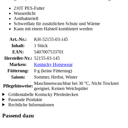
210T PES-Futter
Wasserdicht
Antibakteriell
Schweiflatz für zusätzlichen Schutz und Wärme
Kann mit einem Halsteil kombiniert werden
Art.-Nr.:
KH-52155-03-145
Inhalt:
1 Stück
EAN:
5407007533701
Hersteller-Nr.:
52155-03-145
Marken:
Kentucky Horsewear
Fütterung:
0 g (keine Fütterung)
Saison:
Sommer, Herbst, Winter
Maschinenwaschbar bei 30 °C, Nicht Trockner
Pflegehinweise:
geeignet, Keinen Weichspüler
Größentabelle Kentucky Pferdedecken
Passende Produkte
Rechtliche Informationen
Passend dazu