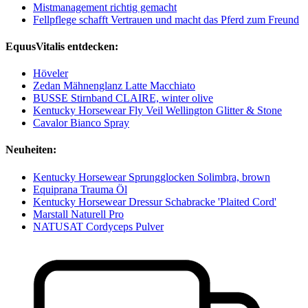
Mistmanagement richtig gemacht
Fellpflege schafft Vertrauen und macht das Pferd zum Freund
EquusVitalis entdecken:
Höveler
Zedan Mähnenglanz Latte Macchiato
BUSSE Stirnband CLAIRE, winter olive
Kentucky Horsewear Fly Veil Wellington Glitter & Stone
Cavalor Bianco Spray
Neuheiten:
Kentucky Horsewear Sprungglocken Solimbra, brown
Equiprana Trauma Öl
Kentucky Horsewear Dressur Schabracke 'Plaited Cord'
Marstall Naturell Pro
NATUSAT Cordyceps Pulver