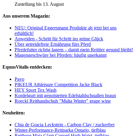
Zustellung bis 13. August
Aus unserem Magazin:
NEU: Original Eggersmann Produkte ab jetzt bei uns
erhältlich!
Anweiden - Schritt für Schritt ins grüne Glück
Über getreidefreie Ernährung fürs Pferd
Pferdefutter richtig lagern – damit mein Reittier gesund bleibt!
Magengeschwüre bei Pferden: häufig unerkannt
EquusVitalis entdecken:
Pavo
PIKEUR Athleisure Competition Jacke Black
HEY Sport Tex Wash
Kordelgurt mit gepolsterten Edelstahlschnallen braun
Roeckl Reithandschuh "Malta Winter" grape wine
Neuheiten:
Chia de Gracia Leckstein - Carbon Clay / zuckerfrei
Winter-Performance-Reitparka Ontario, tiefblau
Reithose Maja Glam Curved High Waist, tiefblau