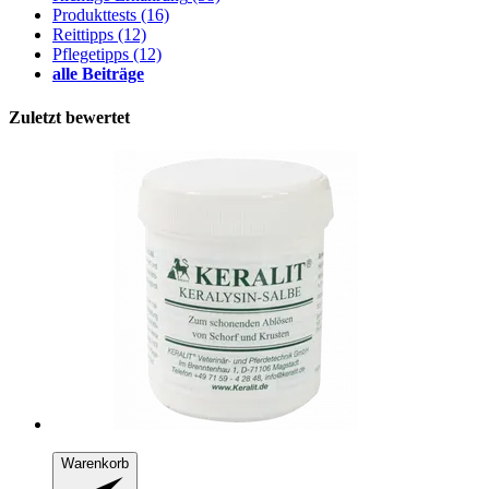
Produkttests
(16)
Reittipps
(12)
Pflegetipps
(12)
alle Beiträge
Zuletzt bewertet
Warenkorb