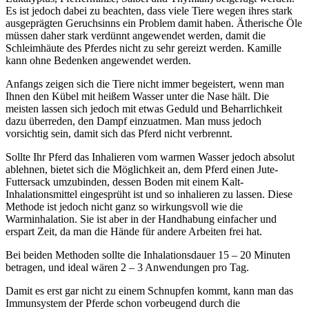
Es ist jedoch dabei zu beachten, dass viele Tiere wegen ihres stark
ausgeprägten Geruchsinns ein Problem damit haben. Ätherische Öle
müssen daher stark verdünnt angewendet werden, damit die
Schleimhäute des Pferdes nicht zu sehr gereizt werden. Kamille
kann ohne Bedenken angewendet werden.
Anfangs zeigen sich die Tiere nicht immer begeistert, wenn man
Ihnen den Kübel mit heißem Wasser unter die Nase hält. Die
meisten lassen sich jedoch mit etwas Geduld und Beharrlichkeit
dazu überreden, den Dampf einzuatmen. Man muss jedoch
vorsichtig sein, damit sich das Pferd nicht verbrennt.
Sollte Ihr Pferd das Inhalieren vom warmen Wasser jedoch absolut
ablehnen, bietet sich die Möglichkeit an, dem Pferd einen Jute-
Futtersack umzubinden, dessen Boden mit einem Kalt-
Inhalationsmittel eingesprüht ist und so inhalieren zu lassen. Diese
Methode ist jedoch nicht ganz so wirkungsvoll wie die
Warminhalation. Sie ist aber in der Handhabung einfacher und
erspart Zeit, da man die Hände für andere Arbeiten frei hat.
Bei beiden Methoden sollte die Inhalationsdauer 15 – 20 Minuten
betragen, und ideal wären 2 – 3 Anwendungen pro Tag.
Damit es erst gar nicht zu einem Schnupfen kommt, kann man das
Immunsystem der Pferde schon vorbeugend durch die