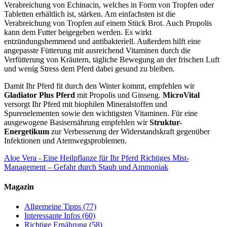
Verabreichung von Echinacin, welches in Form von Tropfen oder
Tabletten erhältlich ist, stärken. Am einfachsten ist die
Verabreichung von Tropfen auf einem Stück Brot. Auch Propolis
kann dem Futter beigegeben werden. Es wirkt
entzündungshemmend und antibakteriell. Außerdem hilft eine
angepasste Fütterung mit ausreichend Vitaminen durch die
Verfütterung von Kräutern, tägliche Bewegung an der frischen Luft
und wenig Stress dem Pferd dabei gesund zu bleiben.
Damit Ihr Pferd fit durch den Winter kommt, empfehlen wir
Gladiator Plus Pferd
mit Propolis und Ginseng.
MicroVital
versorgt Ihr Pferd mit biophilen Mineralstoffen und
Spurenelementen sowie den wichtigsten Vitaminen. Für eine
ausgewogene Basisernährung empfehlen wir
Struktur-
Energetikum
zur Verbesserung der Widerstandskraft gegenüber
Infektionen und Atemwegsproblemen.
Aloe Vera - Eine Heilpflanze für Ihr Pferd
Richtiges Mist-
Management – Gefahr durch Staub und Ammoniak
Magazin
Allgemeine Tipps
(77)
Interessante Infos
(60)
Richtige Ernährung
(58)