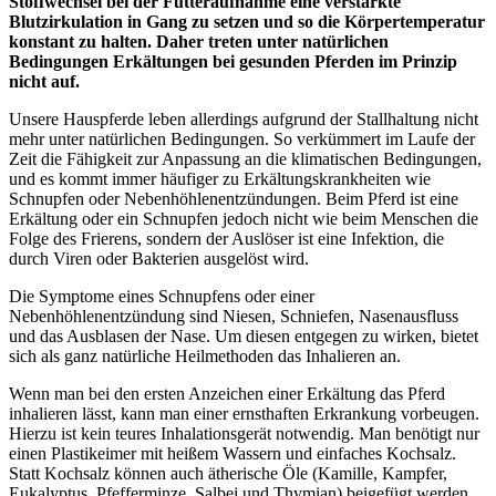
Stoffwechsel bei der Futteraufnahme eine verstärkte
Blutzirkulation in Gang zu setzen und so die Körpertemperatur
konstant zu halten. Daher treten unter natürlichen
Bedingungen Erkältungen bei gesunden Pferden im Prinzip
nicht auf.
Unsere Hauspferde leben allerdings aufgrund der Stallhaltung nicht
mehr unter natürlichen Bedingungen. So verkümmert im Laufe der
Zeit die Fähigkeit zur Anpassung an die klimatischen Bedingungen,
und es kommt immer häufiger zu Erkältungskrankheiten wie
Schnupfen oder Nebenhöhlenentzündungen. Beim Pferd ist eine
Erkältung oder ein Schnupfen jedoch nicht wie beim Menschen die
Folge des Frierens, sondern der Auslöser ist eine Infektion, die
durch Viren oder Bakterien ausgelöst wird.
Die Symptome eines Schnupfens oder einer
Nebenhöhlenentzündung sind Niesen, Schniefen, Nasenausfluss
und das Ausblasen der Nase. Um diesen entgegen zu wirken, bietet
sich als ganz natürliche Heilmethoden das Inhalieren an.
Wenn man bei den ersten Anzeichen einer Erkältung das Pferd
inhalieren lässt, kann man einer ernsthaften Erkrankung vorbeugen.
Hierzu ist kein teures Inhalationsgerät notwendig. Man benötigt nur
einen Plastikeimer mit heißem Wassern und einfaches Kochsalz.
Statt Kochsalz können auch ätherische Öle (Kamille, Kampfer,
Eukalyptus, Pfefferminze, Salbei und Thymian) beigefügt werden.