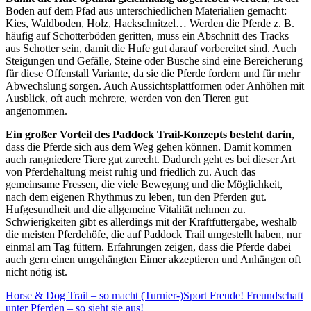
Boden auf dem Pfad aus unterschiedlichen Materialien gemacht:
Kies, Waldboden, Holz, Hackschnitzel… Werden die Pferde z. B.
häufig auf Schotterböden geritten, muss ein Abschnitt des Tracks
aus Schotter sein, damit die Hufe gut darauf vorbereitet sind. Auch
Steigungen und Gefälle, Steine oder Büsche sind eine Bereicherung
für diese Offenstall Variante, da sie die Pferde fordern und für mehr
Abwechslung sorgen. Auch Aussichtsplattformen oder Anhöhen mit
Ausblick, oft auch mehrere, werden von den Tieren gut
angenommen.
Ein großer Vorteil des Paddock Trail-Konzepts besteht darin
,
dass die Pferde sich aus dem Weg gehen können. Damit kommen
auch rangniedere Tiere gut zurecht. Dadurch geht es bei dieser Art
von Pferdehaltung meist ruhig und friedlich zu. Auch das
gemeinsame Fressen, die viele Bewegung und die Möglichkeit,
nach dem eigenen Rhythmus zu leben, tun den Pferden gut.
Hufgesundheit und die allgemeine Vitalität nehmen zu.
Schwierigkeiten gibt es allerdings mit der Kraftfuttergabe, weshalb
die meisten Pferdehöfe, die auf Paddock Trail umgestellt haben, nur
einmal am Tag füttern. Erfahrungen zeigen, dass die Pferde dabei
auch gern einen umgehängten Eimer akzeptieren und Anhängen oft
nicht nötig ist.
Horse & Dog Trail – so macht (Turnier-)Sport Freude!
Freundschaft
unter Pferden – so sieht sie aus!