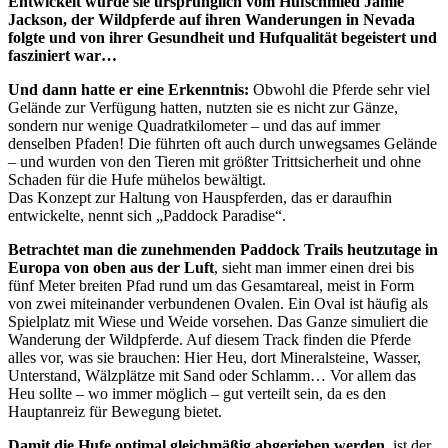
Entwickelt wurde sie ursprünglich vom Hufschmied Jamie
Jackson, der Wildpferde auf ihren Wanderungen in Nevada
folgte und von ihrer Gesundheit und Hufqualität begeistert und
fasziniert war…
Und dann hatte er eine Erkenntnis:
Obwohl die Pferde sehr viel
Gelände zur Verfügung hatten, nutzten sie es nicht zur Gänze,
sondern nur wenige Quadratkilometer – und das auf immer
denselben Pfaden! Die führten oft auch durch unwegsames Gelände
– und wurden von den Tieren mit größter Trittsicherheit und ohne
Schaden für die Hufe mühelos bewältigt.
Das Konzept zur Haltung von Hauspferden, das er daraufhin
entwickelte, nennt sich „Paddock Paradise“.
Betrachtet man die zunehmenden Paddock Trails heutzutage in
Europa von oben aus der Luft
, sieht man immer einen drei bis
fünf Meter breiten Pfad rund um das Gesamtareal, meist in Form
von zwei miteinander verbundenen Ovalen. Ein Oval ist häufig als
Spielplatz mit Wiese und Weide vorsehen. Das Ganze simuliert die
Wanderung der Wildpferde. Auf diesem Track finden die Pferde
alles vor, was sie brauchen: Hier Heu, dort Mineralsteine, Wasser,
Unterstand, Wälzplätze mit Sand oder Schlamm… Vor allem das
Heu sollte – wo immer möglich – gut verteilt sein, da es den
Hauptanreiz für Bewegung bietet.
Damit die Hufe optimal gleichmäßig abgerieben werden
, ist der