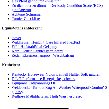
Das Pferd geht durch - was tun?
Zu dick oder zu dünn? – Der Body Condition Score (BCS)
gibt Antwort
Achtung Schimmel
Turnier Checkliste
EquusVitalis entdecken:
leovet
Waldhausen Health + Care Infrared FlexPad
Effol HufstrahlVital-Gelspray
Kerbl Delizia Kräuter getreidefrei
Zedan Ekzemershampoo - Waschbalsam
Neuheiten:
Kentucky Horsewear Nylon Lamfell Halfter Soft, natural
E·L·T Performance Regenjacke, schwarz
Equiprana Entspannungs Öl
Weidedecke 'Turnout Rug All Weather Waterproof Comfort' 0
g, navy
Reithose Mathilda Glam High Waist, espresso