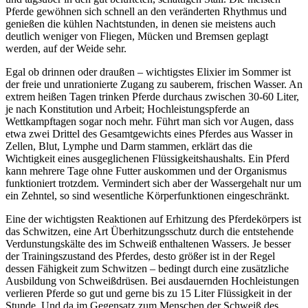
Pferde gewöhnen sich schnell an den veränderten Rhythmus und
genießen die kühlen Nachtstunden, in denen sie meistens auch
deutlich weniger von Fliegen, Mücken und Bremsen geplagt
werden, auf der Weide sehr.
Egal ob drinnen oder draußen – wichtigstes Elixier im Sommer ist
der freie und unrationierte Zugang zu sauberem, frischen Wasser. An
extrem heißen Tagen trinken Pferde durchaus zwischen 30-60 Liter,
je nach Konstitution und Arbeit; Hochleistungspferde an
Wettkampftagen sogar noch mehr. Führt man sich vor Augen, dass
etwa zwei Drittel des Gesamtgewichts eines Pferdes aus Wasser in
Zellen, Blut, Lymphe und Darm stammen, erklärt das die
Wichtigkeit eines ausgeglichenen Flüssigkeitshaushalts. Ein Pferd
kann mehrere Tage ohne Futter auskommen und der Organismus
funktioniert trotzdem. Vermindert sich aber der Wassergehalt nur um
ein Zehntel, so sind wesentliche Körperfunktionen eingeschränkt.
Eine der wichtigsten Reaktionen auf Erhitzung des Pferdekörpers ist
das Schwitzen, eine Art Überhitzungsschutz durch die entstehende
Verdunstungskälte des im Schweiß enthaltenen Wassers. Je besser
der Trainingszustand des Pferdes, desto größer ist in der Regel
dessen Fähigkeit zum Schwitzen – bedingt durch eine zusätzliche
Ausbildung von Schweißdrüsen. Bei ausdauernden Hochleistungen
verlieren Pferde so gut und gerne bis zu 15 Liter Flüssigkeit in der
Stunde. Und da im Gegensatz zum Menschen der Schweiß des