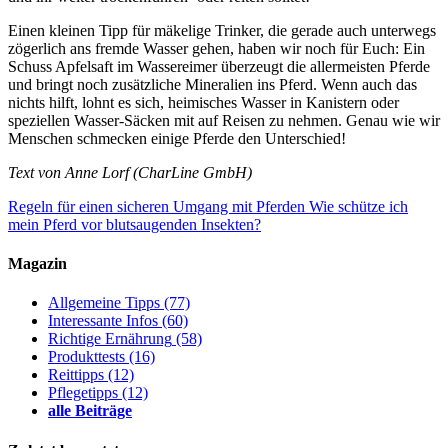
Einen kleinen Tipp für mäkelige Trinker, die gerade auch unterwegs
zögerlich ans fremde Wasser gehen, haben wir noch für Euch: Ein
Schuss Apfelsaft im Wassereimer überzeugt die allermeisten Pferde
und bringt noch zusätzliche Mineralien ins Pferd. Wenn auch das
nichts hilft, lohnt es sich, heimisches Wasser in Kanistern oder
speziellen Wasser-Säcken mit auf Reisen zu nehmen. Genau wie wir
Menschen schmecken einige Pferde den Unterschied!
Text von Anne Lorf (CharLine GmbH)
Regeln für einen sicheren Umgang mit Pferden
Wie schütze ich
mein Pferd vor blutsaugenden Insekten?
Magazin
Allgemeine Tipps
(77)
Interessante Infos
(60)
Richtige Ernährung
(58)
Produkttests
(16)
Reittipps
(12)
Pflegetipps
(12)
alle Beiträge