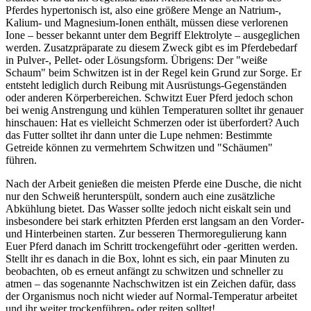
Pferdes hypertonisch ist, also eine größere Menge an Natrium-,
Kalium- und Magnesium-Ionen enthält, müssen diese verlorenen
Ione – besser bekannt unter dem Begriff Elektrolyte – ausgeglichen
werden. Zusatzpräparate zu diesem Zweck gibt es im Pferdebedarf
in Pulver-, Pellet- oder Lösungsform. Übrigens: Der "weiße
Schaum" beim Schwitzen ist in der Regel kein Grund zur Sorge. Er
entsteht lediglich durch Reibung mit Ausrüstungs-Gegenständen
oder anderen Körperbereichen. Schwitzt Euer Pferd jedoch schon
bei wenig Anstrengung und kühlen Temperaturen solltet ihr genauer
hinschauen: Hat es vielleicht Schmerzen oder ist überfordert? Auch
das Futter solltet ihr dann unter die Lupe nehmen: Bestimmte
Getreide können zu vermehrtem Schwitzen und "Schäumen"
führen.
Nach der Arbeit genießen die meisten Pferde eine Dusche, die nicht
nur den Schweiß herunterspült, sondern auch eine zusätzliche
Abkühlung bietet. Das Wasser sollte jedoch nicht eiskalt sein und
insbesondere bei stark erhitzten Pferden erst langsam an den Vorder-
und Hinterbeinen starten. Zur besseren Thermoregulierung kann
Euer Pferd danach im Schritt trockengeführt oder -geritten werden.
Stellt ihr es danach in die Box, lohnt es sich, ein paar Minuten zu
beobachten, ob es erneut anfängt zu schwitzen und schneller zu
atmen – das sogenannte Nachschwitzen ist ein Zeichen dafür, dass
der Organismus noch nicht wieder auf Normal-Temperatur arbeitet
und ihr weiter trockenführen- oder reiten solltet!