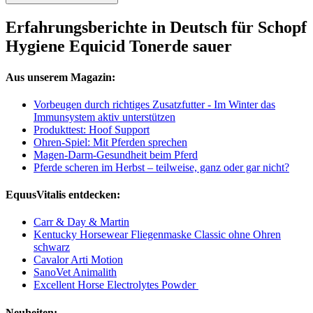
Erfahrungsberichte in Deutsch für Schopf
Hygiene Equicid Tonerde sauer
Aus unserem Magazin:
Vorbeugen durch richtiges Zusatzfutter - Im Winter das
Immunsystem aktiv unterstützen
Produkttest: Hoof Support
Ohren-Spiel: Mit Pferden sprechen
Magen-Darm-Gesundheit beim Pferd
Pferde scheren im Herbst – teilweise, ganz oder gar nicht?
EquusVitalis entdecken:
Carr & Day & Martin
Kentucky Horsewear Fliegenmaske Classic ohne Ohren
schwarz
Cavalor Arti Motion
SanoVet Animalith
Excellent Horse Electrolytes Powder
Neuheiten: