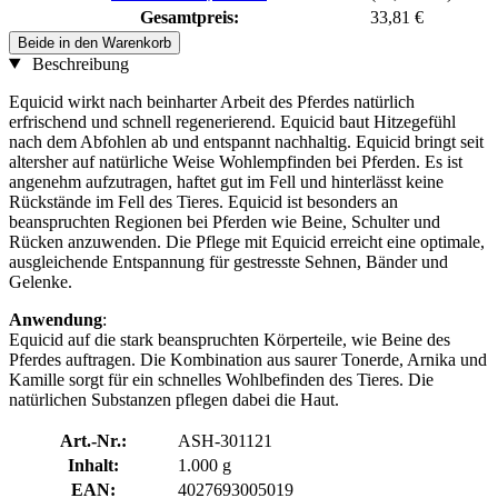
Gesamtpreis:
33,81 €
Beide in den Warenkorb
Beschreibung
Equicid wirkt nach beinharter Arbeit des Pferdes natürlich
erfrischend und schnell regenerierend. Equicid baut Hitzegefühl
nach dem Abfohlen ab und entspannt nachhaltig. Equicid bringt seit
altersher auf natürliche Weise Wohlempfinden bei Pferden. Es ist
angenehm aufzutragen, haftet gut im Fell und hinterlässt keine
Rückstände im Fell des Tieres. Equicid ist besonders an
beanspruchten Regionen bei Pferden wie Beine, Schulter und
Rücken anzuwenden. Die Pflege mit Equicid erreicht eine optimale,
ausgleichende Entspannung für gestresste Sehnen, Bänder und
Gelenke.
Anwendung
:
Equicid auf die stark beanspruchten Körperteile, wie Beine des
Pferdes auftragen. Die Kombination aus saurer Tonerde, Arnika und
Kamille sorgt für ein schnelles Wohlbefinden des Tieres. Die
natürlichen Substanzen pflegen dabei die Haut.
Art.-Nr.:
ASH-301121
Inhalt:
1.000 g
EAN:
4027693005019