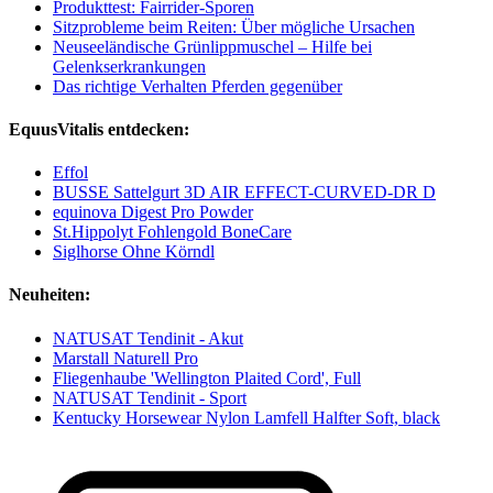
Produkttest: Fairrider-Sporen
Sitzprobleme beim Reiten: Über mögliche Ursachen
Neuseeländische Grünlippmuschel – Hilfe bei
Gelenkserkrankungen
Das richtige Verhalten Pferden gegenüber
EquusVitalis entdecken:
Effol
BUSSE Sattelgurt 3D AIR EFFECT-CURVED-DR D
equinova Digest Pro Powder
St.Hippolyt Fohlengold BoneCare
Siglhorse Ohne Körndl
Neuheiten:
NATUSAT Tendinit - Akut
Marstall Naturell Pro
Fliegenhaube 'Wellington Plaited Cord', Full
NATUSAT Tendinit - Sport
Kentucky Horsewear Nylon Lamfell Halfter Soft, black