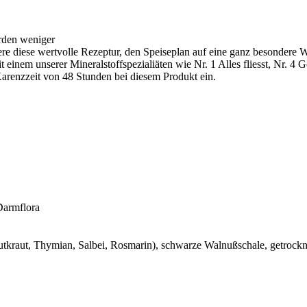
erden weniger
ere diese wertvolle Rezeptur, den Speiseplan auf eine ganz besondere We
t einem unserer Mineralstoffspezialiäten wie Nr. 1 Alles fliesst, Nr. 4
 Karenzzeit von 48 Stunden bei diesem Produkt ein.
armflora
utkraut, Thymian, Salbei, Rosmarin), schwarze Walnußschale, getrock