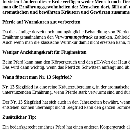
In vielen Ländern dieser Erde verfügen weder Mensch noch Tie
man die Ernährungsgewohnheiten der Menschen dort, fällt auf, d
aromatischen und bewährten Kräutern und Gewürzen zusammenges
Pferde auf Wurmkuren gut vorbereiten
Da die ständige derzeit noch unumgängliche Behandlung von Pferden 
Ernährungsmaßnahmen den
Verwurmungsdruck
zu senken. Zahlreic
Auch wenn man die klassische Wurmkur damit nicht ersetzen kann, m
Weniger Anziehungskraft für Fluginsekten
Beim Pferd kann man den Körpergeruch und den pH-Wert der Haut dur
Das wird dann wichtig, wenn das Pferd zu Schwitzen anfängt und übl
Wann füttert man Nr. 13 Siegfried?
Nr. 13 Siegfried
ist eine reine Kräuterzubereitung, in der aromatis
unterstützenden Ernährung, wenn Pferde stark verwurmt sind und du
Der
Nr. 13 Siegfried
hat sich auch in den Jahreszeiten bewährt, we
entstehen können überhaupt nicht! Siegfried kann den ganzen Sommer
Zusätzlicher Tip:
Ein bedarfsgerecht ernährtes Pferd hat einen anderen Körpergeruch a