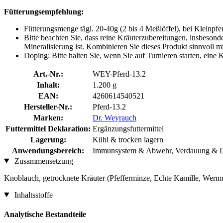
Fütterungsempfehlung:
Fütterungsmenge tägl. 20-40g (2 bis 4 Meßlöffel), bei Kleinpf
Bitte beachten Sie, dass reine Kräuterzubereitungen, insbesond
Mineralisierung ist. Kombinieren Sie dieses Produkt sinnvoll mi
Doping: Bitte halten Sie, wenn Sie auf Turnieren starten, eine
Art.-Nr.:
WEY-Pferd-13.2
Inhalt:
1.200 g
EAN:
4260614540521
Hersteller-Nr.:
Pferd-13.2
Marken:
Dr. Weyrauch
Futtermittel Deklaration:
Ergänzungsfuttermittel
Lagerung:
Kühl & trocken lagern
Anwendungsbereich:
Immunsystem & Abwehr, Verdauung & D
Zusammensetzung
Knoblauch, getrocknete Kräuter (Pfefferminze, Echte Kamille, Werm
Inhaltsstoffe
Analytische Bestandteile