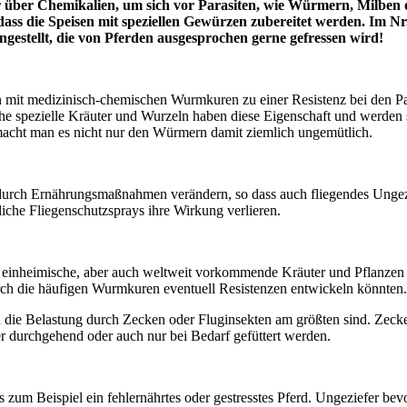
r über Chemikalien, um sich vor Parasiten, wie Würmern, Milben
ass die Speisen mit speziellen Gewürzen zubereitet werden. Im Nr
tellt, die von Pferden ausgesprochen gerne gefressen wird!
mit medizinisch-chemischen Wurmkuren zu einer Resistenz bei den Paras
he spezielle Kräuter und Wurzeln haben diese Eigenschaft und werden 
acht man es nicht nur den Würmern damit ziemlich ungemütlich.
ch Ernährungsmaßnahmen verändern, so dass auch fliegendes Ungezief
iche Fliegenschutzsprays ihre Wirkung verlieren.
che einheimische, aber auch weltweit vorkommende Kräuter und Pflanze
rch die häufigen Wurmkuren eventuell Resistenzen entwickeln könnten.
nn die Belastung durch Zecken oder Fluginsekten am größten sind. Ze
 durchgehend oder auch nur bei Bedarf gefüttert werden.
ls zum Beispiel ein fehlernährtes oder gestresstes Pferd. Ungeziefer b