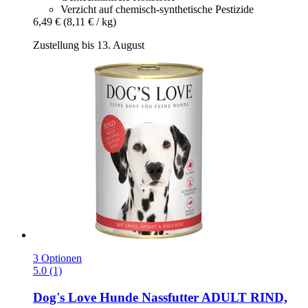
Verzicht auf chemisch-synthetische Pestizide
6,49 €
(8,11 € / kg)
Zustellung bis 13. August
3 Optionen
5.0 (1)
Dog's Love
Hunde Nassfutter ADULT RIND,