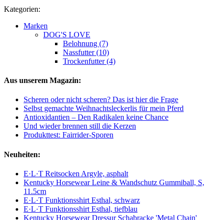
Kategorien:
Marken
DOG'S LOVE
Belohnung (7)
Nassfutter (10)
Trockenfutter (4)
Aus unserem Magazin:
Scheren oder nicht scheren? Das ist hier die Frage
Selbst gemachte Weihnachtsleckerlis für mein Pferd
Antioxidantien – Den Radikalen keine Chance
Und wieder brennen still die Kerzen
Produkttest: Fairrider-Sporen
Neuheiten:
E·L·T Reitsocken Argyle, asphalt
Kentucky Horsewear Leine & Wandschutz Gummiball, S,
11.5cm
E·L·T Funktionsshirt Esthal, schwarz
E·L·T Funktionsshirt Esthal, tiefblau
Kentucky Horsewear Dressur Schabracke 'Metal Chain'