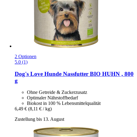
2 Optionen
5.0 (1)
Dog's Love
Hunde Nassfutter BIO HUHN , 800
g
Ohne Getreide & Zuckerzusatz
Optimaler Nährstoffbedarf
Biokost in 100 % Lebensmittelqualität
6,49 €
(8,11 € / kg)
Zustellung bis 13. August