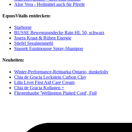
Aloe Vera - Heilmittel auch für Pferde
EquusVitalis entdecken:
Starhorse
BUSSE Bewegungsdecke Rain HL 50, schwarz
Josera Kraut & Rüben Energie
Stiefel Seealgenmehl
Stassek Equimousse Spray-Shampoo
Neuheiten:
Winter-Performance-Reitparka Ontario, dunkeloliv
Chia de Gracia Leckstein Carbon Clay
Lilla Livet First Aid Care Cream
Chia de Gracia Kollagen +
Fliegenhaube 'Wellington Plaited Cord', Full