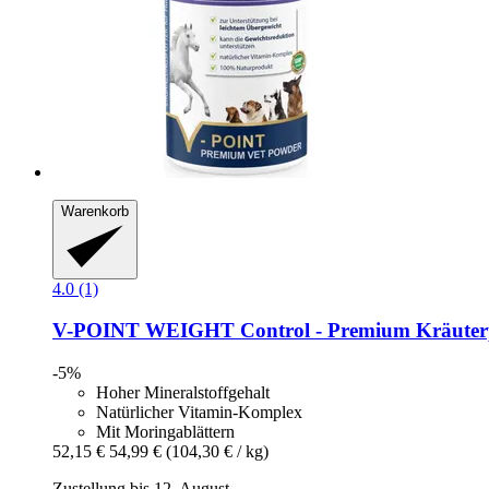
Warenkorb
4.0 (1)
V-POINT
WEIGHT Control -​ Premium Kräuterp
-5%
Hoher Mineralstoffgehalt
Natürlicher Vitamin-Komplex
Mit Moringablättern
52,15 €
54,99 €
(104,30 € / kg)
Zustellung bis 12. August