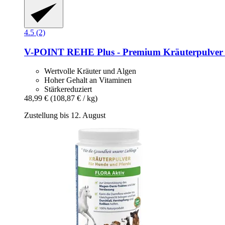
4.5 (2)
V-POINT
REHE Plus -​ Premium Kräuterpulver f
Wertvolle Kräuter und Algen
Hoher Gehalt an Vitaminen
Stärkereduziert
48,99 €
(108,87 € / kg)
Zustellung bis 12. August