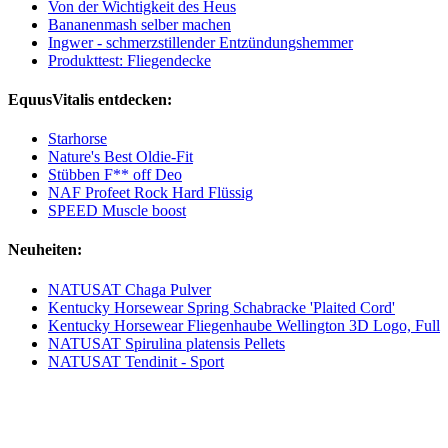
Von der Wichtigkeit des Heus
Bananenmash selber machen
Ingwer - schmerzstillender Entzündungshemmer
Produkttest: Fliegendecke
EquusVitalis entdecken:
Starhorse
Nature's Best Oldie-Fit
Stübben F** off Deo
NAF Profeet Rock Hard Flüssig
SPEED Muscle boost
Neuheiten:
NATUSAT Chaga Pulver
Kentucky Horsewear Spring Schabracke 'Plaited Cord'
Kentucky Horsewear Fliegenhaube Wellington 3D Logo, Full
NATUSAT Spirulina platensis Pellets
NATUSAT Tendinit - Sport