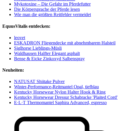
Mykotoxine – Die Gefahr im Pferdefutter
Die Körpersprache der Pferde lesen
Wie man die größten Reitfehler vermeidet
EquusVitalis entdecken:
leovet
ESKADRON Fliegendecke mit abnehmbarem Halsteil
Siglhorse Lieblings-Müsli
Waldhausen Halfter Elegant asphalt
Bense & Eicke Zinkoxyd Salbenspray
Neuheiten:
NATUSAT Shiitake Pulver
Winter-Performance-Reitmantel Opal, tiefblau
Kentucky Horsewear Nylon Halter Hook & Ring
Kentucky Horsewear Dressur Schabracke 'Plaited Cord'
E·L·T Thermomantel Saphira Advanced, espresso