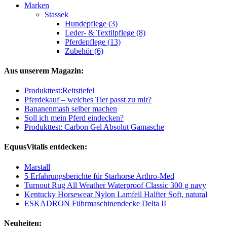
Marken
Stassek
Hundepflege (3)
Leder- & Textilpflege (8)
Pferdepflege (13)
Zubehör (6)
Aus unserem Magazin:
Produkttest:Reitstiefel
Pferdekauf – welches Tier passt zu mir?
Bananenmash selber machen
Soll ich mein Pferd eindecken?
Produkttest: Carbon Gel Absolut Gamasche
EquusVitalis entdecken:
Marstall
5 Erfahrungsberichte für Starhorse Arthro-Med
Turnout Rug All Weather Waterproof Classic 300 g navy
Kentucky Horsewear Nylon Lamfell Halfter Soft, natural
ESKADRON Führmaschinendecke Delta II
Neuheiten: