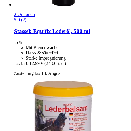
2 Optionen
5.0 (2)
Stassek
Equifix Lederöl, 500 ml
-5%
Mit Bienenwachs
Harz- & säurefrei
Starke Imprägnierung
12,33 €
12,99 €
(24,66 € / l)
Zustellung bis 13. August