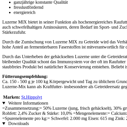
ganzjährige konstante Qualität
fresslustfördernd
energiereich
Luzerne MIX bietet in seiner Funktion als hochenergiereiches Raufutt
auch schwefelhaltigen Aminosäuren, deren Bedarf im Sport- und Zucht
Stärkezufuhr.
Durch die Zumischung von Luzerne MIX zu Getreide wird das Verhältn
hohe Anteil an fermentierbaren Faserstoffen ist mitverantwortlich fü
Durch das Unterheben der gehäckselten Luzerne unter die Getreiderati
bleibender Qualität schont das Immunsystem vor der oft im Raufutter
staubfreies Produkt bei natürlicher Konservierung entstehen. Belieb
Fütterungsempfehlung:
Ca. 150 - 500 g je 100 kg Körpergewicht und Tag zu üblichem Grund
Luzerne-Mix kann als Kraftfutter- insbesondere als Getreideersatz ge
Marken:
St.Hippolyt
Weitere Informationen
=Zusammensetzung:= 50% Luzerne (jung, frisch gehäckselt), 30% grü
Rohfett: 2,4% Zucker & Stärke: 10,0% =Mengenelemente:= Calcium:
=Spurenelemente pro kg:= Schwefel: 2.000 mg Eisen: 615 mg Zink:
Downloads