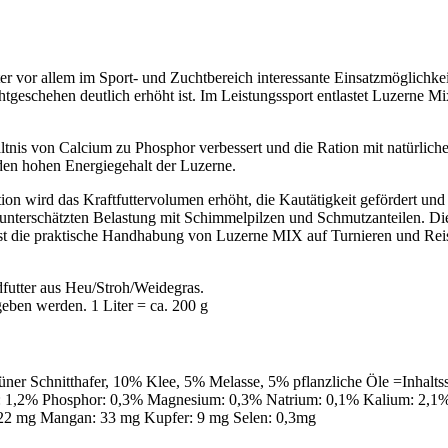
er vor allem im Sport- und Zuchtbereich interessante Einsatzmöglichkeit
geschehen deutlich erhöht ist. Im Leistungssport entlastet Luzerne Mi
is von Calcium zu Phosphor verbessert und die Ration mit natürlichen
r den hohen Energiegehalt der Luzerne.
on wird das Kraftfuttervolumen erhöht, die Kautätigkeit gefördert und
 unterschätzten Belastung mit Schimmelpilzen und Schmutzanteilen. Die
t ist die praktische Handhabung von Luzerne MIX auf Turnieren und Rei
futter aus Heu/Stroh/Weidegras.
geben werden. 1 Liter = ca. 200 g
ner Schnitthafer, 10% Klee, 5% Melasse, 5% pflanzliche Öle =Inhalt
 1,2% Phosphor: 0,3% Magnesium: 0,3% Natrium: 0,1% Kalium: 2,1% 
 22 mg Mangan: 33 mg Kupfer: 9 mg Selen: 0,3mg