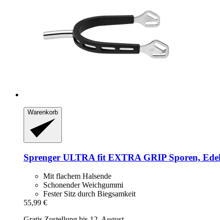
Warenkorb
Sprenger
ULTRA fit EXTRA GRIP Sporen, Edelst
Mit flachem Halsende
Schonender Weichgummi
Fester Sitz durch Biegsamkeit
55,99 €
Gratis Zustellung bis 12. August