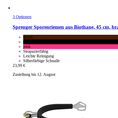
3 Optionen
Sprenger
Sporenriemen aus Biothane, 45 cm, br
braun
schwarz
pink
Strapazierfähig
Leichte Reinigung
Silberfärbige Schnalle
23,99 €
Zustellung bis 12. August