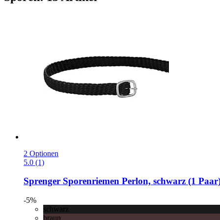
2 Optionen
5.0 (1)
Sprenger
Sporenriemen Perlon, schwarz (1 Paar
-5%
schwarz
braun