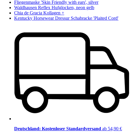
Fliegenmaske 'Skin Friendly with ears', silver
Waldhausen Reflex Hufglocken, neon gelb
Chia de Gracia Kollagen +
Kentucky Horsewear Dressur Schabracke 'Plaited Cord'
Deutschland: Kostenloser Standardversand
ab 54,90 €