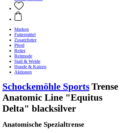
Marken
Futtermittel
Zusatzfutter
Pferd
Reiter
Reitmode
Stall & Weide
Hunde & Katzen
Aktionen
Schockemöhle Sports
Trense
Anatomic Line "Equitus
Delta" blacksilver
Anatomische Spezialtrense