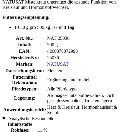
NATUSAT Mistelkraut unterstützt die gesunde Funktion von
Kreislauf und Hormonstoffwechsel.
Fütterungsempfehlung:
10-30 g pro 500 kg LG und Tag
Art.-Nr.:
NAT-25036
Inhalt:
500 g
EAN:
4260378072993
Hersteller-Nr.:
25036
Marken:
NATUSAT
Darreichungsform:
Flocken
Futtermittel
Ergänzungsfuttermittel
Deklaration:
Pferdetypen:
Alle Pferdetypen
Aromageschützt aufbewahren, Dicht
Lagerung:
geschlossen halten, Trocken lagern
Herz & Kreislauf, Hormonhaushalt &
Anwendungsbereich:
Zucht
Analytische Bestandteile
Inhaltsstoffe
Rohfaser
11 %