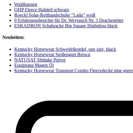
Waldhausen
QHP Fleece Halsteil schwarz
Roeckl Solar-Reithandschuhe "Laila" weiß
9 Erfahrungsberichte für Dr. Weyrauch Nr. 3 Drachentöter
ESKADRON Schabracke Big Square Highgloss black
Neuheiten:
Kentucky Horsewear Schweifelkordel, one size, black
Kentucky Horsewear Stollengurt Brown
NATUSAT Shiitake Pulver
Equiprana Magen Öl
Kentucky Horsewear Transport Combo Fleecedecke pine gree