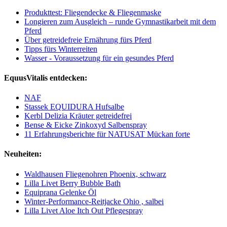
Produkttest: Fliegendecke & Fliegenmaske
Longieren zum Ausgleich – runde Gymnastikarbeit mit dem
Pferd
Über getreidefreie Ernährung fürs Pferd
Tipps fürs Winterreiten
Wasser - Voraussetzung für ein gesundes Pferd
EquusVitalis entdecken:
NAF
Stassek EQUIDURA Hufsalbe
Kerbl Delizia Kräuter getreidefrei
Bense & Eicke Zinkoxyd Salbenspray
11 Erfahrungsberichte für NATUSAT Mückan forte
Neuheiten:
Waldhausen Fliegenohren Phoenix, schwarz
Lilla Livet Berry Bubble Bath
Equiprana Gelenke Öl
Winter-Performance-Reitjacke Ohio , salbei
Lilla Livet Aloe Itch Out Pflegespray