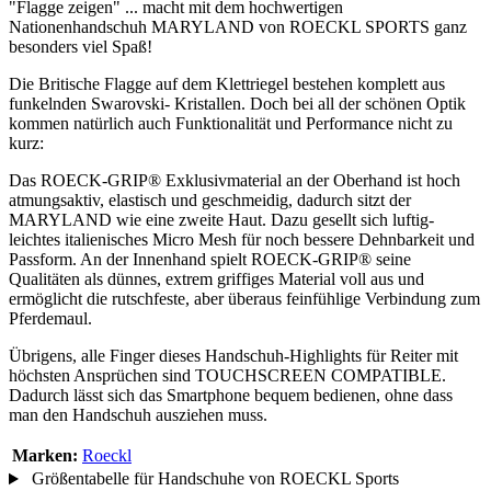
"Flagge zeigen" ... macht mit dem hochwertigen
Nationenhandschuh MARYLAND von ROECKL SPORTS ganz
besonders viel Spaß!
Die Britische Flagge auf dem Klettriegel bestehen komplett aus
funkelnden Swarovski- Kristallen. Doch bei all der schönen Optik
kommen natürlich auch Funktionalität und Performance nicht zu
kurz:
Das ROECK-GRIP® Exklusivmaterial an der Oberhand ist hoch
atmungsaktiv, elastisch und geschmeidig, dadurch sitzt der
MARYLAND wie eine zweite Haut. Dazu gesellt sich luftig-
leichtes italienisches Micro Mesh für noch bessere Dehnbarkeit und
Passform. An der Innenhand spielt ROECK-GRIP® seine
Qualitäten als dünnes, extrem griffiges Material voll aus und
ermöglicht die rutschfeste, aber überaus feinfühlige Verbindung zum
Pferdemaul.
Übrigens, alle Finger dieses Handschuh-Highlights für Reiter mit
höchsten Ansprüchen sind TOUCHSCREEN COMPATIBLE.
Dadurch lässt sich das Smartphone bequem bedienen, ohne dass
man den Handschuh ausziehen muss.
Marken:
Roeckl
Größentabelle für Handschuhe von ROECKL Sports