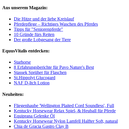
Aus unserem Magazin:
Die Hitze und der liebe Kreislauf
Pferdepflege – Richtiges Waschen des Pferdes
Tipps für "Seniorenpferde"
10 Gründe fürs Reiten
Der große Lobgesang der Tiere
EquusVitalis entdecken:
Starhorse
8 Erfahrungsberichte für Pavo Nature's Best
Stassek Sprüher für Flaschen
St.Hippolyt Glucogard
NAF D-Itch Lotion
Neuheiten:
Fliegenhaube 'Wellington Plaited Cord Soundless', Full
Kentucky Horsewear Relax Spiel- & Heuball für Pferde
Equiprana Gelenke Öl
Kentucky Horsewear Nylon Lamfell Halfter Soft, natural
Chia de Gracia Gastro Clay B