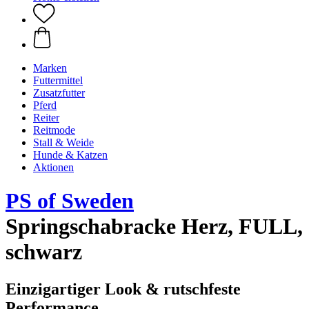
Marken
Futtermittel
Zusatzfutter
Pferd
Reiter
Reitmode
Stall & Weide
Hunde & Katzen
Aktionen
PS of Sweden
Springschabracke Herz, FULL,
schwarz
Einzigartiger Look & rutschfeste
Performance