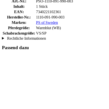
Art.-Nr.:
PSO-1110-091-990-003
Inhalt:
1 Stück
EAN:
7340221102361
Hersteller-Nr.:
1110-091-990-003
Marken:
PS of Sweden
Pferdegröße:
Warmblut (WB)
Schabrackengröße:
VS/SP
Rechtliche Informationen
Passend dazu