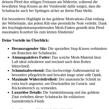
deinem Pferd den nötigen Freiraum am Widerrist, während die
bewährten Stop-Kissen an der Vorderseite dafür sorgen, dass die
Schabracke auch bei Sprüngen sicher an ihrem Platz bleibt.
Ein besonderes Highlight ist das goldene Motivations-Zitat entlang
der Wirbelsäule, das jedem Ritt eine persönliche Note verleiht. Dank
des feuchtigkeitstransportierenden Mesh-Futters genießt dein Pferd
maximalen Komfort bis zum letzten Hindernis!
Deine Vorteile im Überblick:
Herausragender Sitz:
Die speziellen Stop-Kissen verhindern
ein Rutschen der Schabracke.
Atmungsaktives Futter:
Das weiche Mesh-Material lässt
Luft ideal zirkulieren und trocknet nach dem Reiten
blitzschnell.
Schmutzabweisend:
Das hochwertige Außenmaterial ist
besonders pflegeleicht und bewahrt lange seine edle Optik.
Maximale Widerristfreiheit:
Der anatomische Schnitt ist
extra hoch angesetzt, um Druckstellen im Genick- und
Rückenbereich zu vermeiden.
Luxuriöse Details:
Die Samteinfassung und das goldene
Zitat verleihen dieser Schabracke ihr exklusives
Sammlerstück-Finish.