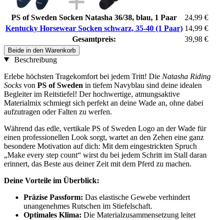
PS of Sweden Socken Natasha 36/38, blau, 1 Paar
24,99 €
Kentucky Horsewear Socken schwarz, 35-40 (1 Paar)
14,99 €
Gesamtpreis:
39,98 €
Beide in den Warenkorb
Beschreibung
Erlebe höchsten Tragekomfort bei jedem Tritt! Die
Natasha Riding
Socks
von
PS of Sweden
in tiefem Navyblau sind deine idealen
Begleiter im Reitstiefel! Der hochwertige, atmungsaktive
Materialmix schmiegt sich perfekt an deine Wade an, ohne dabei
aufzutragen oder Falten zu werfen.
Während das edle, vertikale PS of Sweden Logo an der Wade für
einen professionellen Look sorgt, wartet an den Zehen eine ganz
besondere Motivation auf dich: Mit dem eingestrickten Spruch
„Make every step count“ wirst du bei jedem Schritt im Stall daran
erinnert, das Beste aus deiner Zeit mit dem Pferd zu machen.
Deine Vorteile im Überblick:
Präzise Passform:
Das elastische Gewebe verhindert
unangenehmes Rutschen im Stiefelschaft.
Optimales Klima:
Die Materialzusammensetzung leitet