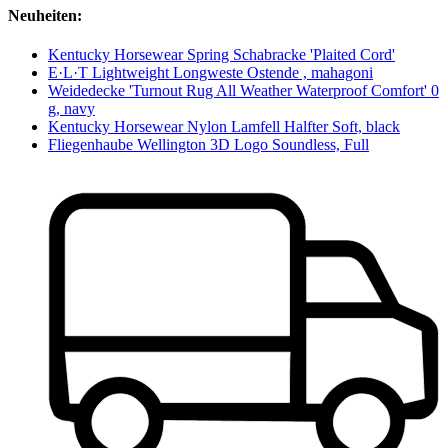
Neuheiten:
Kentucky Horsewear Spring Schabracke 'Plaited Cord'
E·L·T Lightweight Longweste Ostende , mahagoni
Weidedecke 'Turnout Rug All Weather Waterproof Comfort' 0
g, navy
Kentucky Horsewear Nylon Lamfell Halfter Soft, black
Fliegenhaube Wellington 3D Logo Soundless, Full