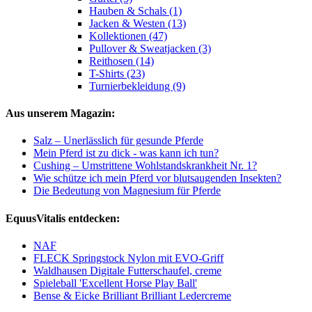
Hauben & Schals (1)
Jacken & Westen (13)
Kollektionen (47)
Pullover & Sweatjacken (3)
Reithosen (14)
T-Shirts (23)
Turnierbekleidung (9)
Aus unserem Magazin:
Salz – Unerlässlich für gesunde Pferde
Mein Pferd ist zu dick - was kann ich tun?
Cushing – Umstrittene Wohlstandskrankheit Nr. 1?
Wie schütze ich mein Pferd vor blutsaugenden Insekten?
Die Bedeutung von Magnesium für Pferde
EquusVitalis entdecken:
NAF
FLECK Springstock Nylon mit EVO-Griff
Waldhausen Digitale Futterschaufel, creme
Spieleball 'Excellent Horse Play Ball'
Bense & Eicke Brilliant Brilliant Ledercreme