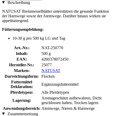
Beschreibung
NATUSAT Brennnesselblätter unterstützen die gesunde Funktion
der Harnwege sowie der Atemwege. Darüber hinaus wirken sie
appetitanregend.
Fütterungsempfehlung:
10-30 g pro 500 kg LG und Tag
Art.-Nr.:
NAT-250770
Inhalt:
500 g
EAN:
4260378072450
Hersteller-Nr.:
25077
Marken:
NATUSAT
Darreichungsform:
Flocken
Futtermittel
Ergänzungsfuttermittel
Deklaration:
Pferdetypen:
Alle Pferdetypen
Aromageschützt aufbewahren, Dicht
Lagerung:
geschlossen halten, Trocken lagern
Anwendungsbereich:
Atemwege, Nieren & Harnwege
Zusammensetzung