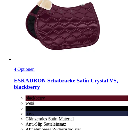
4 Optionen
ESKADRON
Schabracke Satin Crystal VS,
blackberry
blackberry
weiß
schwarz
navy
Glänzendes Satin Material
Anti-Slip Satteleinsatz
Abnehmbares Widerristpolster