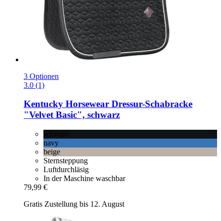
3 Optionen
3.0 (1)
Kentucky Horsewear
Dressur-​Schabracke
"Velvet Basic", schwarz
schwarz
navy
beige
Sternsteppung
Luftdurchläsig
In der Maschine waschbar
79,99 €
Gratis Zustellung bis 12. August