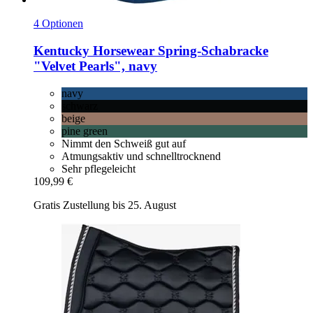
4 Optionen
Kentucky Horsewear
Spring-​Schabracke
"Velvet Pearls", navy
navy
schwarz
beige
pine green
Nimmt den Schweiß gut auf
Atmungsaktiv und schnelltrocknend
Sehr pflegeleicht
109,99 €
Gratis Zustellung bis 25. August