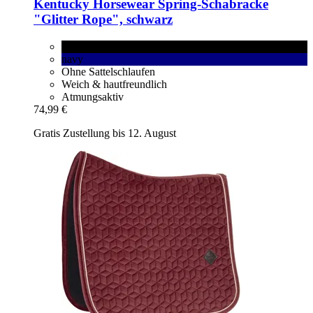
Kentucky Horsewear
Spring-​Schabracke
"Glitter Rope", schwarz
schwarz
navy
Ohne Sattelschlaufen
Weich & hautfreundlich
Atmungsaktiv
74,99 €
Gratis Zustellung bis 12. August