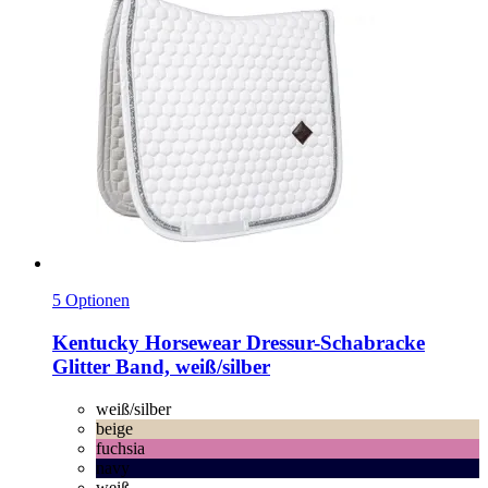
5 Optionen
Kentucky Horsewear
Dressur-​Schabracke
Glitter Band, weiß/silber
weiß/silber
beige
fuchsia
navy
weiß