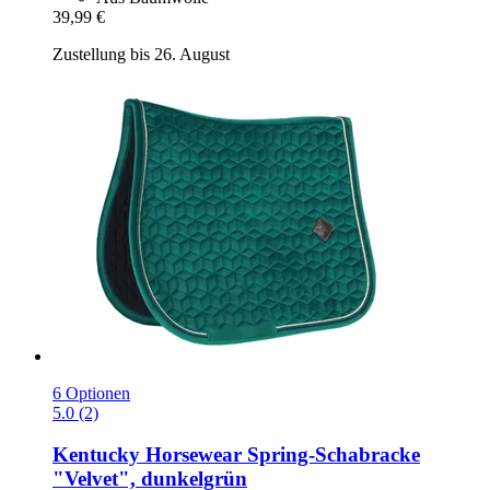
39,99 €
Zustellung bis 26. August
6 Optionen
5.0 (2)
Kentucky Horsewear
Spring-​Schabracke
"Velvet", dunkelgrün