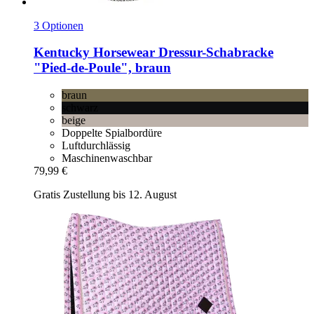
3 Optionen
Kentucky Horsewear
Dressur-​Schabracke
"Pied-​de-​Poule", braun
braun
schwarz
beige
Doppelte Spialbordüre
Luftdurchlässig
Maschinenwaschbar
79,99 €
Gratis Zustellung bis 12. August