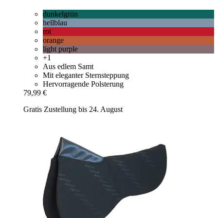
dunkelgrün
hellblau
rot
orange
light purple
+1
Aus edlem Samt
Mit eleganter Sternsteppung
Hervorragende Polsterung
79,99 €
Gratis Zustellung bis 24. August