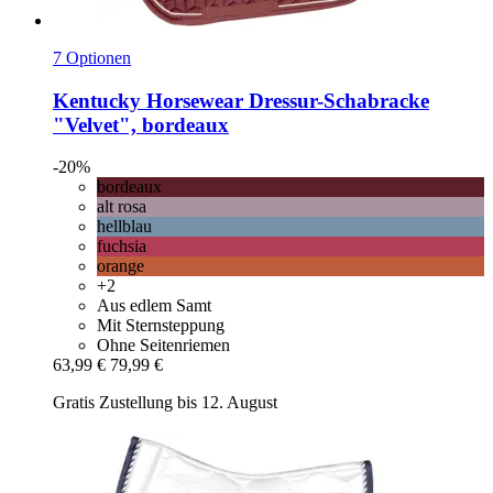
7 Optionen
Kentucky Horsewear
Dressur-​Schabracke
"Velvet", bordeaux
-20%
bordeaux
alt rosa
hellblau
fuchsia
orange
+2
Aus edlem Samt
Mit Sternsteppung
Ohne Seitenriemen
63,99 €
79,99 €
Gratis Zustellung bis 12. August