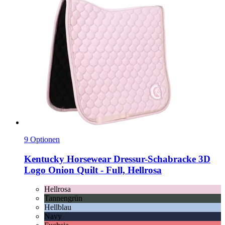
9 Optionen
Kentucky Horsewear
Dressur-​Schabracke 3D
Logo Onion Quilt -​ Full, Hellrosa
Hellrosa
Tannengrün
Hellblau
Navy