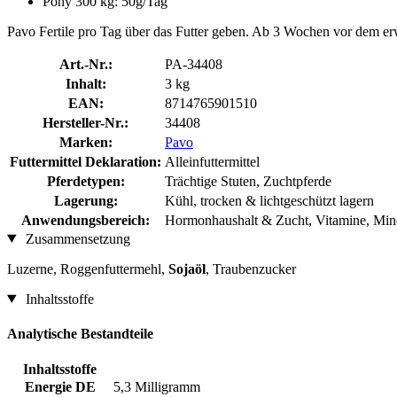
Pony 300 kg: 50g/Tag
Pavo Fertile pro Tag über das Futter geben. Ab 3 Wochen vor dem er
Art.-Nr.:
PA-34408
Inhalt:
3 kg
EAN:
8714765901510
Hersteller-Nr.:
34408
Marken:
Pavo
Futtermittel Deklaration:
Alleinfuttermittel
Pferdetypen:
Trächtige Stuten, Zuchtpferde
Lagerung:
Kühl, trocken & lichtgeschützt lagern
Anwendungsbereich:
Hormonhaushalt & Zucht, Vitamine, Mine
Zusammensetzung
Luzerne, Roggenfuttermehl,
Sojaöl
, Traubenzucker
Inhaltsstoffe
Analytische Bestandteile
Inhaltsstoffe
Energie DE
5,3 Milligramm