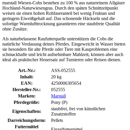
marstall Wiesen-Cobs bestehen zu 100 % aus naturreinem Allgäuer
Hochland-Naturwiesengras. Durch den späten Schnittzeitpunkt
weisen sie einen hohen Rohfaseranteil bei wenig Fruktan und
geringem Eiweißgehalt auf. Das schonende Häckseln und die
sofortige Warmlufttrocknung garantieren eine staubfreie Qualität
ohne Zusätze.
Als naturbelassene Raufutterquelle unterstützen die Cobs die
natürliche Verdauung deines Pferdes. Eingeweicht in Wasser bieten
sie besonders für alte Pferde oder Tiere mit Kauproblemen eine
schmackhafte und leicht aufnehmbare Mahlzeit, können aber auch
ideal als praktischer Heuersatz auf Turnieren oder Reisen dienen.
Art.-Nr.:
ASS-052555
Inhalt:
20 kg
EAN:
4250006305654
Hersteller-Nr.:
052555
Marken:
Marstall
Pferdegröße:
Pony (P)
staubfrei, frei von künstlichen
Eigenschaften:
Zusatzstoffen
Darreichungsform:
Pellets
Futtermittel
Einzelfuttermittel